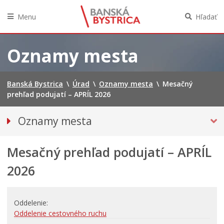
Menu
Hľadať
Preskočiť
na
Oznamy mesta
obsah
Banská Bystrica
\
Úrad
\
Oznamy mesta
\
Mesačný
prehľad podujatí – APRÍL 2026
Oznamy mesta
VŠETKY OZNAMY MESTA
Mesačný prehľad podujatí – APRÍL
Bezpečnosť
Doprava, údržba komunikácií
2026
Financie
KULTÚRA, ŠPORT A PROPAGÁCIA
Oddelenie
Primátor informuje
Oddelenie cestovného ruchu