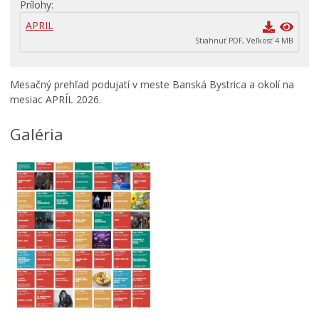
Prílohy
Rodina, život, bývanie
APRIL
Školstvo
Stiahnuť PDF, Veľkosť 4 MB
Stavby, prenájmy a pozemky
Zamestnanie v samospráve
Mesačný prehľad podujatí v meste Banská Bystrica a okolí na
Životné prostredie a odpady
mesiac APRÍL 2026.
Galéria