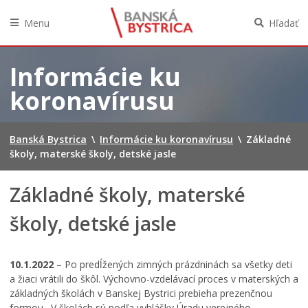
Menu
Hľadať
Preskočiť
na
Informácie ku
obsah
koronavírusu
Banská Bystrica
\
Informácie ku koronavírusu
\
Základné
školy, materské školy, detské jasle
Základné školy, materské
školy, detské jasle
10.1.2022
– Po predĺžených zimných prázdninách sa všetky deti
a žiaci vrátili do škôl. Výchovno-vzdelávací proces v materských a
základných školách v Banskej Bystrici prebieha prezenčnou
formou. V školách sú podľa vyhlášky Úradu verejného