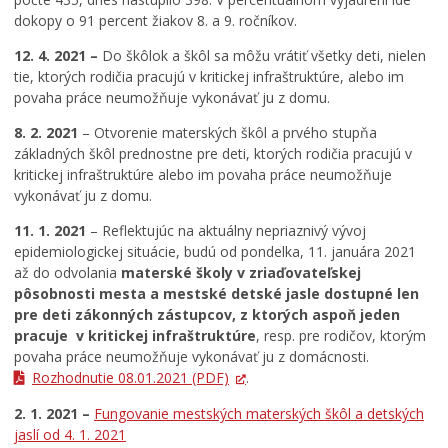
dokopy o 91 percent žiakov 8. a 9. ročníkov.
12. 4. 2021 –
Do škôlok a škôl sa môžu vrátiť všetky deti, nielen
tie, ktorých rodičia pracujú v kritickej infraštruktúre, alebo im
povaha práce neumožňuje vykonávať ju z domu.
8. 2. 2021
– Otvorenie materských škôl a prvého stupňa
základných škôl prednostne pre deti, ktorých rodičia pracujú v
kritickej infraštruktúre alebo im povaha práce neumožňuje
vykonávať ju z domu.
11. 1. 2021
– Reflektujúc na aktuálny nepriaznivý vývoj
epidemiologickej situácie, budú od pondelka, 11. januára 2021
až do odvolania
materské školy v zriaďovateľskej
pôsobnosti mesta a mestské detské jasle dostupné len
pre deti zákonných zástupcov, z ktorých aspoň jeden
pracuje v kritickej infraštruktúre
, resp. pre rodičov, ktorým
povaha práce neumožňuje vykonávať ju z domácnosti.
Rozhodnutie 08.01.2021
(PDF)
.
2. 1. 2021 –
Fungovanie mestských materských škôl a detských
jaslí od 4. 1. 2021