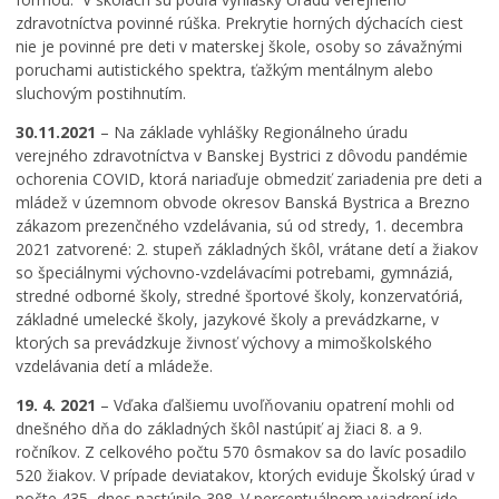
zdravotníctva povinné rúška. Prekrytie horných dýchacích ciest
nie je povinné pre deti v materskej škole, osoby so závažnými
poruchami autistického spektra, ťažkým mentálnym alebo
sluchovým postihnutím.
30.11.2021
– Na základe vyhlášky Regionálneho úradu
verejného zdravotníctva v Banskej Bystrici z dôvodu pandémie
ochorenia COVID, ktorá nariaďuje obmedziť zariadenia pre deti a
mládež v územnom obvode okresov Banská Bystrica a Brezno
zákazom prezenčného vzdelávania, sú od stredy, 1. decembra
2021 zatvorené: 2. stupeň základných škôl, vrátane detí a žiakov
so špeciálnymi výchovno-vzdelávacími potrebami, gymnáziá,
stredné odborné školy, stredné športové školy, konzervatóriá,
základné umelecké školy, jazykové školy a prevádzkarne, v
ktorých sa prevádzkuje živnosť výchovy a mimoškolského
vzdelávania detí a mládeže.
19. 4. 2021
– Vďaka ďalšiemu uvoľňovaniu opatrení mohli od
dnešného dňa do základných škôl nastúpiť aj žiaci 8. a 9.
ročníkov. Z celkového počtu 570 ôsmakov sa do lavíc posadilo
520 žiakov. V prípade deviatakov, ktorých eviduje Školský úrad v
počte 435, dnes nastúpilo 398. V percentuálnom vyjadrení ide