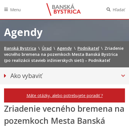
Menu
Hľadať
Preskočiť
na
Agendy
obsah
Banská Bystrica
\
Úrad
\
Agendy
\
Podnikateľ
\
Zriadenie
vecného bremena na pozemkoch Mesta Banská Bystrica
(po realizácii stavieb inžinierskych sietí) – Podnikateľ
Ako vybaviť
Občan
Podnikateľ
Máte otázky, alebo potrebujete poradiť ?
Zriadenie vecného bremena na
pozemkoch Mesta Banská