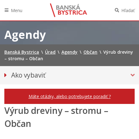
Menu
Hľadať
Preskočiť
na
Agendy
obsah
Banská Bystrica
\
Úrad
\
Agendy
\
Občan
\
Výrub dreviny
– stromu – Občan
Ako vybaviť
Občan
Podnikateľ
Máte otázky, alebo potrebujete poradiť ?
Výrub dreviny – stromu –
Občan