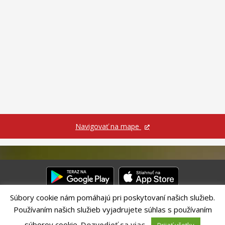
Navigovať na mape
Súbory cookie nám pomáhajú pri poskytovaní našich služieb.
Používaním našich služieb vyjadrujete súhlas s používaním
Riešenie CITIO 2.0| Technický prevádzkovateľ – MVI Technology sk,
s.r.o.
súborov cookie.
Dozvedieť sa viac
.