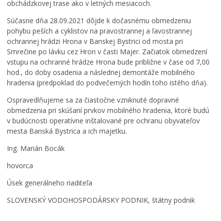
obchádzkovej trase ako v letných mesiacoch.
d
t
a
e
v
r
Súčasne dňa 28.09.2021 dôjde k dočasnému obmedzeniu
r
á
m
pohybu peších a cyklistov na pravostrannej a ľavostrannej
e
r
o
ochrannej hrádzi Hrona v Banskej Bystrici od mosta pri
a
a
k
Smrečine po lávku cez Hron v časti Majer. Začiatok obmedzení
l
d
u
vstupu na ochranné hrádze Hrona bude približne v čase od 7,00
i
v
s
hod., do doby osadenia a následnej demontáže mobilného
z
e
ú
hradenia (predpoklad do podvečerných hodín toho istého dňa).
o
r
v
v
e
Ospravedlňujeme sa za čiastočne vzniknuté dopravné
a
v
p
obmedzenia pri skúšaní prvkov mobilného hradenia, ktoré budú
n
e
l
v budúcnosti operatívne inštalované pre ochranu obyvateľov
á
r
n
mesta Banská Bystrica a ich majetku.
n
e
o
a
j
m
Ing. Marián Bocák
j
n
p
hovorca
e
o
r
s
s
ú
Úsek generálneho riaditeľa
e
t
d
ň
i
e
SLOVENSKÝ VODOHOSPODÁRSKY PODNIK, štátny podnik
0
3
2
5
0
4