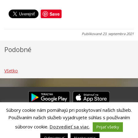
.
.
.
0
0
0
Save
8
7
7
.
.
.
2
2
2
Publikované
23. septembra 2021
0
0
0
2
2
2
Podobné
6
6
6
Všetko
Súbory cookie nám pomáhajú pri poskytovaní našich služieb.
Používaním našich služieb vyjadrujete súhlas s používaním
Riešenie CITIO 2.0| Technický prevádzkovateľ – MVI Technology sk,
s.r.o.
súborov cookie.
Dozvedieť sa viac
.
Prijať všetky
Správca webového sídla: Mesto Banská Bystrica, Československej
armády 26, 97401 Banská Bystrica,
webmaster@banskabystrica.sk
|