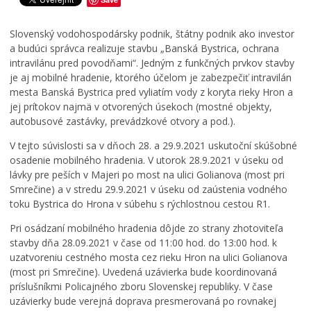
e
o
r
s
u
í
t
a
p
Slovenský vodohospodársky podnik, štátny podnik ako investor
s
j
r
a budúci správca realizuje stavbu „Banská Bystrica, ochrana
k
m
a
intravilánu pred povodňami“. Jedným z funkčných prvkov stavby
ý
o
v
je aj mobilné hradenie, ktorého účelom je zabezpečiť intravilán
p
d
y
mesta Banská Bystrica pred vyliatím vody z koryta rieky Hron a
a
e
3
jej prítokov najmä v otvorených úsekoch (mostné objekty,
r
r
6
autobusové zastávky, prevádzkové otvory a pod.).
k
n
8
,
i
.
V tejto súvislosti sa v dňoch 28. a 29.9.2021 uskutoční skúšobné
i
z
R
osadenie mobilného hradenia. V utorok 28.9.2021 v úseku od
c
á
a
lávky pre peších v Majeri po most na ulici Golianova (most pri
h
c
d
Smrečine) a v stredu 29.9.2021 v úseku od zaústenia vodného
v
i
v
toku Bystrica do Hrona v súbehu s rýchlostnou cestou R1.
ý
o
a
s
u
n
Pri osádzaní mobilného hradenia dôjde zo strany zhotoviteľa
a
,
s
stavby dňa 28.09.2021 v čase od 11:00 hod. do 13:00 hod. k
d
o
k
uzatvoreniu cestného mosta cez rieku Hron na ulici Golianova
b
p
é
(most pri Smrečine). Uvedená uzávierka bude koordinovaná
a
ä
h
príslušníkmi Policajného zboru Slovenskej republiky. V čase
b
ť
o
uzávierky bude verejná doprava presmerovaná po rovnakej
u
o
j