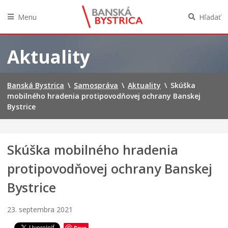
P
č
r
k
Menu
Hľadať
a
á
h
c
Preskočiť
e
h
na
Aktuality
u
p
obsah
ž
r
r
e
Banská Bystrica
\
Samospráva
\
Aktuality
\
Skúška
a
š
mobilného hradenia protipovodňovej ochrany Banskej
s
l
Bystrice
t
a
ú
l
s
e
t
t
Skúška mobilného hradenia
r
n
o
o
protipovodňovej ochrany Banskej
m
u
y
ú
Bystrice
p
d
r
r
23. septembra 2021
e
ž
m
b
P
Save