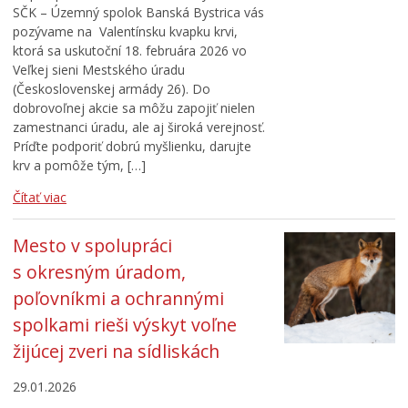
SČK – Územný spolok Banská Bystrica vás
pozývame na Valentínsku kvapku krvi,
ktorá sa uskutoční 18. februára 2026 vo
Veľkej sieni Mestského úradu
(Československej armády 26). Do
dobrovoľnej akcie sa môžu zapojiť nielen
zamestnanci úradu, ale aj široká verejnosť.
Príďte podporiť dobrú myšlienku, darujte
krv a pomôže tým, […]
Čítať viac
Mesto v spolupráci
s okresným úradom,
poľovníkmi a ochrannými
spolkami rieši výskyt voľne
žijúcej zveri na sídliskách
29.01.2026