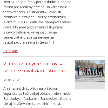
štvrtok 22. januára v poradí druhé Odborné
fórum pre Medený hámor. Unikátne bolo
tentokrát tým, že študenti – urbanisti,
architekti a dizajnéri Fakulty architektúry
a dizajnu STU v Bratislave obhajovali mimo
univerzity pred pozvanými zástupcami
z radov odbornej verejnosti svoje
semestrálne práce zamerané na
revitalizáciu areálu a širšieho […]
Čítať viac
V areáli zimných športov sa
učia bežkovať žiaci i študenti
20.01.2026
Areál zimných športov na plážovom
kúpalisku sa teší veľkej obľube nielen medzi
Banskobystričankami a Banskobystričanmi,
ale aj návštevníkmi z okolitých miest.