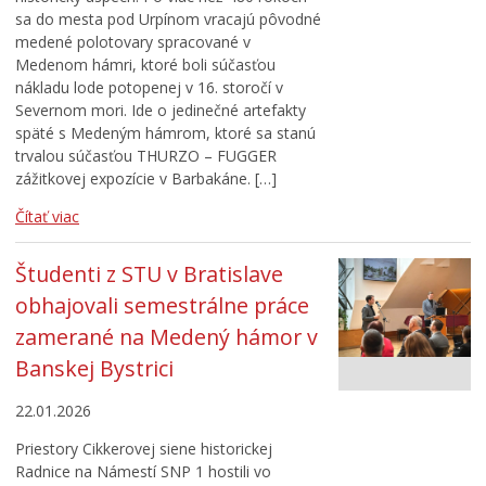
sa do mesta pod Urpínom vracajú pôvodné
medené polotovary spracované v
Medenom hámri, ktoré boli súčasťou
nákladu lode potopenej v 16. storočí v
Severnom mori. Ide o jedinečné artefakty
späté s Medeným hámrom, ktoré sa stanú
trvalou súčasťou THURZO – FUGGER
zážitkovej expozície v Barbakáne. […]
Čítať viac
Študenti z STU v Bratislave
obhajovali semestrálne práce
zamerané na Medený hámor v
Banskej Bystrici
22.01.2026
Priestory Cikkerovej siene historickej
Radnice na Námestí SNP 1 hostili vo