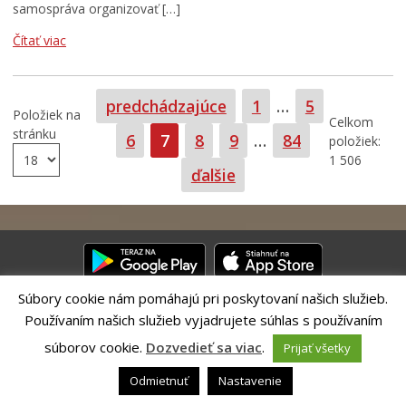
samospráva organizovať […]
Čítať viac
Strana
Strana
predchádzajúce
1
…
5
Položiek na
Celkom
stránku
Strana
Strana
Strana
Strana
Strana
6
7
8
9
…
84
položiek:
1 506
ďalšie
Súbory cookie nám pomáhajú pri poskytovaní našich služieb.
Používaním našich služieb vyjadrujete súhlas s používaním
Riešenie CITIO 2.0| Technický prevádzkovateľ – MVI Technology sk,
s.r.o.
súborov cookie.
Dozvedieť sa viac
.
Prijať všetky
Správca webového sídla: Mesto Banská Bystrica, Československej
armády 26, 97401 Banská Bystrica,
webmaster@banskabystrica.sk
|
Odmietnuť
Nastavenie
Vyhlásenie o prístupnosti
|
Ochrana osobných údajov