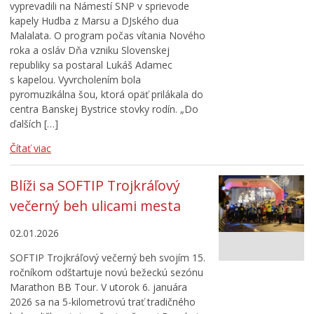
vyprevadili na Námestí SNP v sprievode
kapely Hudba z Marsu a DJského dua
Malalata. O program počas vítania Nového
roka a osláv Dňa vzniku Slovenskej
republiky sa postaral Lukáš Adamec
s kapelou. Vyvrcholením bola
pyromuzikálna šou, ktorá opäť prilákala do
centra Banskej Bystrice stovky rodín. „Do
ďalších […]
Čítať viac
Blíži sa SOFTIP Trojkráľový
večerný beh ulicami mesta
02.01.2026
SOFTIP Trojkráľový večerný beh svojím 15.
ročníkom odštartuje novú bežeckú sezónu
Marathon BB Tour. V utorok 6. januára
2026 sa na 5-kilometrovú trať tradičného