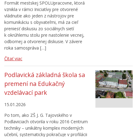
Formát mestskej SPOLUpracovne, ktorá
vznikla v rámci Iniciatívy pre otvorené
vládnutie ako jeden z nástrojov pre
komunikáciu s obyvateľmi, má za cieľ
preniesť diskusiu zo sociálnych sietí
k okrúhlemu stolu pre nastolenie vecnej,
odbornej a otvorenej diskusie. V závere
roka samospráva […]
Čítať viac
Podlavická základná škola sa
premení na Edukačný
vzdelávací park
15.01.2026
Po tom, ako ZŠ J. G. Tajovského v
Podlaviciach otvorila v roku 2016 Centrum
techniky – unikátny komplex moderných
učební, systematicky pokračuje v profilácii