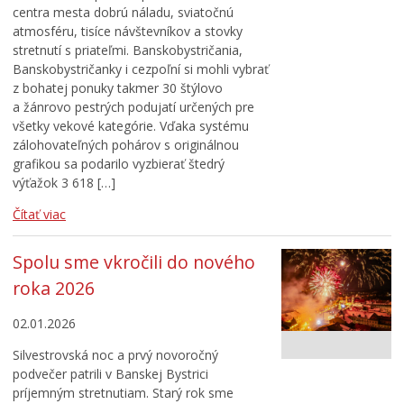
centra mesta dobrú náladu, sviatočnú
atmosféru, tisíce návštevníkov a stovky
stretnutí s priateľmi. Banskobystričania,
Banskobystričanky i cezpoľní si mohli vybrať
z bohatej ponuky takmer 30 štýlovo
a žánrovo pestrých podujatí určených pre
všetky vekové kategórie. Vďaka systému
zálohovateľných pohárov s originálnou
grafikou sa podarilo vyzbierať štedrý
výťažok 3 618 […]
Čítať viac
Spolu sme vkročili do nového
roka 2026
02.01.2026
Silvestrovská noc a prvý novoročný
podvečer patrili v Banskej Bystrici
príjemným stretnutiam. Starý rok sme