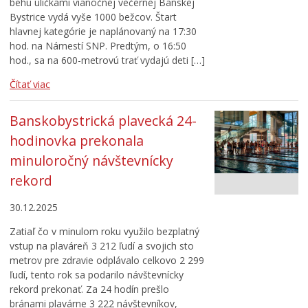
behu uličkami vianočnej večernej Banskej
Bystrice vydá vyše 1000 bežcov. Štart
hlavnej kategórie je naplánovaný na 17:30
hod. na Námestí SNP. Predtým, o 16:50
hod., sa na 600-metrovú trať vydajú deti […]
Čítať viac
Banskobystrická plavecká 24-
hodinovka prekonala
minuloročný návštevnícky
rekord
30.12.2025
Zatiaľ čo v minulom roku využilo bezplatný
vstup na plaváreň 3 212 ľudí a svojich sto
metrov pre zdravie odplávalo celkovo 2 299
ľudí, tento rok sa podarilo návštevnícky
rekord prekonať. Za 24 hodín prešlo
bránami plavárne 3 222 návštevníkov,