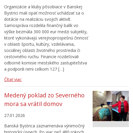
Organizácie a kluby pôsobiace v Banskej
Bystrici mali opäť možnosť uchádzať sa o
dotácie na realizáciu svojich aktivít.
Samospráva rozdelila finančný balík vo
výške bezmála 300 000 eur medzi subjekty,
ktoré vykonávajú verejnoprospešnú činnosť
v oblasti športu, kultúry, vzdelávania,
sociálnej oblasti životného prostredia či
cestovného ruchu. Financie rozdeľovali
odborné komisie mestského zastupiteľstva
a podporili nimi celkom 127 […]
Čítať viac
Medený poklad zo Severného
mora sa vrátil domov
27.01.2026
Banská Bystrica zaznamenáva výnimočný
historický úspech. Po viac než 480 rokoch