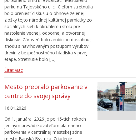
poradného tímu k revitalizácii Mestského
parku na Tajovského ulici. Cieľom stretnutia
bolo preniesť diskusiu o obnove zelenej
zložky tejto národnej kultúrnej pamiatky zo
sociálnych sietí k okrúhlemu stolu pre
nastolenie vecnej, odbornej a otvorenej
diskusie. Zároveň bolo ambíciou dosiahnuť
zhodu s navrhovaným postupom výrubov
drevín z bezpečnostného hľadiska v prvej
etape. Stretnutie bolo […]
Čítať viac
Mesto prebralo parkovanie v
centre do svojej správy
16.01.2026
Od 1. januára 2026 je po 15-tich rokoch
jediným prevádzkovateľom plateného
parkovania v centrálnej mestskej zóne
mesto Banská Bystrica. Zriadenie