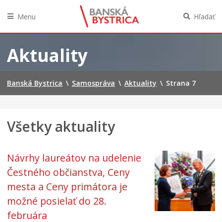
Menu
Hľadať
Preskočiť
na
Aktuality
obsah
Banská Bystrica
\
Samospráva
\
Aktuality
\
Strana 7
Všetky aktuality
Návrhy laureátov na udelenie
Čestného občianstva, Ceny
mesta a Ceny primátora je
možné posielať do 28.
februára