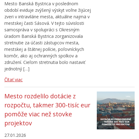
Mesto Banská Bystrica v poslednom
období eviduje zvýšený výskyt voľne žijúcej
zveri v intraviláne mesta, aktuálne najmä v
mestskej časti Sásová. V tejto súvislosti
samospráva v spolupráci s Okresným
úradom Banská Bystrica zorganizovala
stretnutie za účasti zástupcov mesta,
mestskej a štátnej polície, poľovníckych
komôr, ako aj ochranných spolkov a
združení. Cieľom stretnutia bolo nastaviť
jednotný […]
Čítať viac
Mesto rozdelilo dotácie z
rozpočtu, takmer 300-tisíc eur
pomôže viac než stovke
projektov
27.01.2026