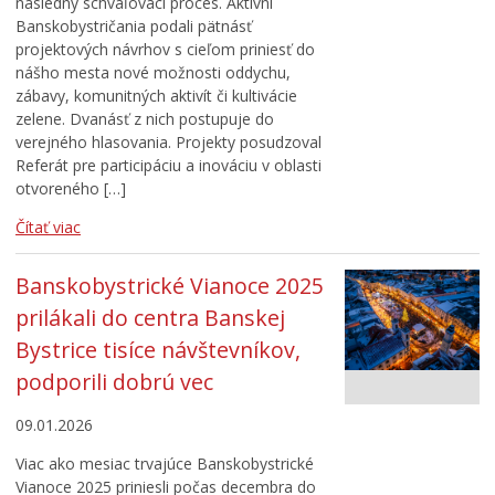
následný schvaľovací proces. Aktívni
Banskobystričania podali pätnásť
projektových návrhov s cieľom priniesť do
nášho mesta nové možnosti oddychu,
zábavy, komunitných aktivít či kultivácie
zelene. Dvanásť z nich postupuje do
verejného hlasovania. Projekty posudzoval
Referát pre participáciu a inováciu v oblasti
otvoreného […]
Čítať viac
Banskobystrické Vianoce 2025
prilákali do centra Banskej
Bystrice tisíce návštevníkov,
podporili dobrú vec
09.01.2026
Viac ako mesiac trvajúce Banskobystrické
Vianoce 2025 priniesli počas decembra do