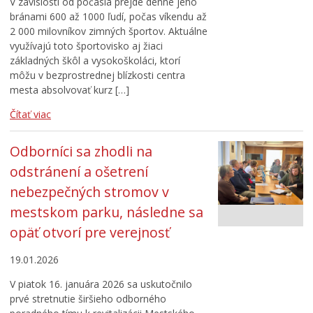
V závislosti od počasia prejde denne jeho
bránami 600 až 1000 ľudí, počas víkendu až
2 000 milovníkov zimných športov. Aktuálne
využívajú toto športovisko aj žiaci
základných škôl a vysokoškoláci, ktorí
môžu v bezprostrednej blízkosti centra
mesta absolvovať kurz […]
Čítať viac
Odborníci sa zhodli na
odstránení a ošetrení
nebezpečných stromov v
mestskom parku, následne sa
opäť otvorí pre verejnosť
19.01.2026
V piatok 16. januára 2026 sa uskutočnilo
prvé stretnutie širšieho odborného