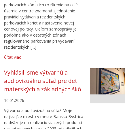
parkovacích zón a ich rozšírenie na celé
územie v centre znamená zjednotenie
pravidiel vydávania rezidentských
parkovacích kariet a nastavenie novej
cenovej politiky. Cieľom samosprávy je,
podobne ako v ostatných zónach
regulovaného parkovania pri vydávaní
rezidentských […]
Čítať viac
Vyhlásili sme výtvarnú a
audiovizuálnu súťaž pre deti
materských a základných škôl
16.01.2026
Výtvarná a audiovizuálna súťaž Moje
najkrajšie miesto v meste Banská Bystrica
nadväzuje na realizáciu viacerých podujatí
organizovaných v roku 2025 pri príležitosti