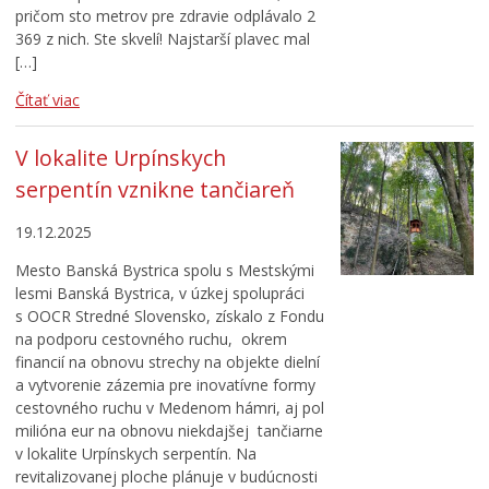
pričom sto metrov pre zdravie odplávalo 2
369 z nich. Ste skvelí! Najstarší plavec mal
[…]
Čítať viac
V lokalite Urpínskych
serpentín vznikne tančiareň
19.12.2025
Mesto Banská Bystrica spolu s Mestskými
lesmi Banská Bystrica, v úzkej spolupráci
s OOCR Stredné Slovensko, získalo z Fondu
na podporu cestovného ruchu, okrem
financií na obnovu strechy na objekte dielní
a vytvorenie zázemia pre inovatívne formy
cestovného ruchu v Medenom hámri, aj pol
milióna eur na obnovu niekdajšej tančiarne
v lokalite Urpínskych serpentín. Na
revitalizovanej ploche plánuje v budúcnosti