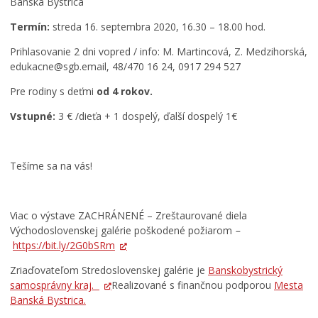
Banská Bystrica
P
Termín:
streda 16. septembra 2020, 16.30 – 18.00 hod.
r
T
e
Prihlasovanie 2 dni vopred / info: M. Martincová, Z. Medzihorská,
e
h
edukacne@sgb.email, 48/470 16 24, 0917 294 527
c
l
Pre rodiny s deťmi
od 4 rokov.
h
i
n
a
Vstupné:
3 € /dieťa + 1 dospelý, ďalší dospelý 1€
i
d
c
k
k
a
é
p
Tešíme sa na vás!
p
r
a
i
m
e
Viac o výstave ZACHRÁNENÉ – Zreštaurované diela
i
s
Východoslovenskej galérie poškodené požiarom
–
a
t
https://bit.ly/2G0bSRm
t
o
k
r
Zriaďovateľom Stredoslovenskej galérie je
Banskobystrický
y
o
samosprávny kraj.
Realizované s finančnou podporou
Mesta
n
v
Banská Bystrica.
a
b