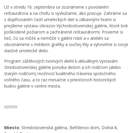
Už v stredu 16. septembra sa zoznámime s povolaním
reštaurátora a na chvíľu si vyskúšame, ako pracuje. Zahráme sa
s doplňovaním častí umeleckých diel a zábavnými hrami si
prejdeme výstavu obrazov Východoslovenskej galérie, ktoré boli
poškodené požiarom a zachránené reštaurátormi. Povieme si
tiež, čo sa môže a nemôže v galérii robiť a v ateliéri sa
oboznámime s médiom grafiky a suchej ihly a vytvoríme si svoje
vlastné umelecké dielo.
Program zážitkových tvorivých dielní k aktuálnym výstavám
Stredoslovenskej galérie ponúka deťom a ich rodičom (alebo
starým rodičom) možnosť kvalitného trávenia spoločného
voľného času, a to raz mesačne v priestoroch historických
budov galérie v centre mesta.
/////////
Miesto:
Stredoslovenská galéria, Bethlenov dom, Dolná 8,