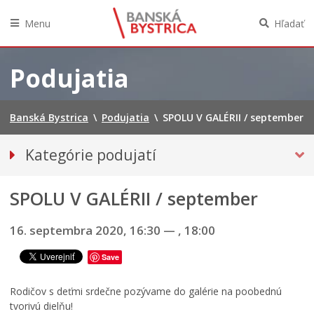
Menu
Hľadať
Preskočiť
na
Podujatia
obsah
Banská Bystrica
\
Podujatia
\
SPOLU V GALÉRII / september
Kategórie podujatí
VŠETKY PODUJATIA
SPOLU V GALÉRII / september
Hudba, tanec, divadlo
MÚZEÁ, GALÉRIE, KNIŽNICE
16. septembra 2020, 16:30
—
, 18:00
Športové
Save
Výstavy
Iné podujatia
Rodičov s deťmi srdečne pozývame do galérie na poobednú
tvorivú dielňu!
Ročný prehľad – kalendár podujatí 2026