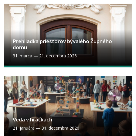
Prehliadka priestorov bývalého Župného
domu
31. marca
—
21. decembra 2026
Veda v hračkách
21. januára
—
31. decembra 2026