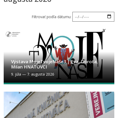
Filtrovať podľa dátumu:
Výstava MojeTvojeNaše3 | Eva, Dorota,
Milan HNATOVCI
9. júla
—
7. augusta 2026