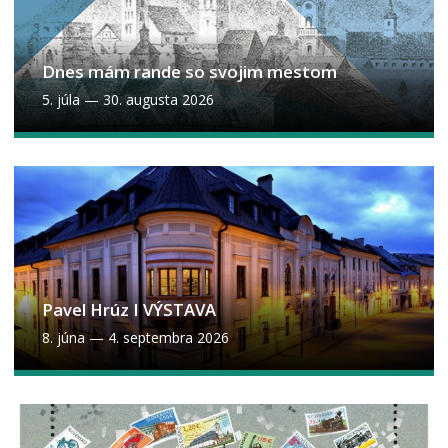
Dnes mám rande so svojim mestom
5. júla
—
30. augusta 2026
Pavel Hrúz I VÝSTAVA
8. júna
—
4. septembra 2026