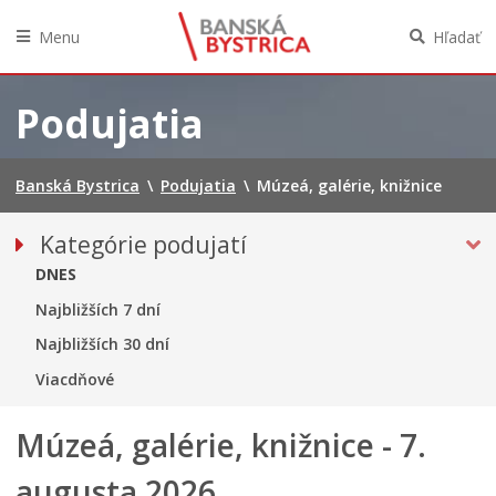
Menu
Hľadať
Preskočiť
na
Podujatia
obsah
Banská Bystrica
\
Podujatia
\
Múzeá, galérie, knižnice
Kategórie podujatí
VŠETKY PODUJATIA
DNES
Hudba, tanec, divadlo
Najbližších 7 dní
MÚZEÁ, GALÉRIE, KNIŽNICE
Najbližších 30 dní
Športové
Viacdňové
Výstavy
Múzeá, galérie, knižnice - 7.
Iné podujatia
augusta 2026
Ročný prehľad – kalendár podujatí 2026