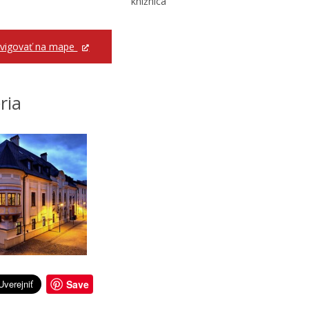
knižnica
vigovať na mape
ria
Save