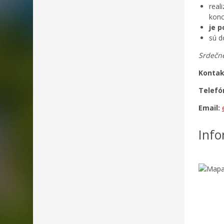
real
konc
je p
sú d
Srdečne
Kontak
Telefó
Email:
Info