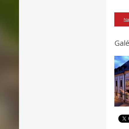
Na
Galé