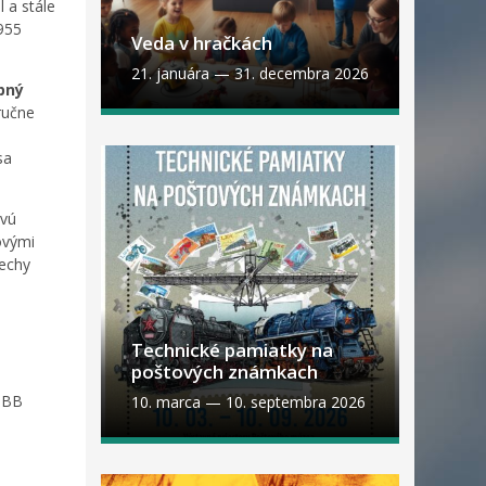
 a stále
1955
Veda v hračkách
21. januára
—
31. decembra 2026
upný
ručne
sa
ovú
ovými
rechy
Technické pamiatky na
poštových známkach
K BB
10. marca
—
10. septembra 2026