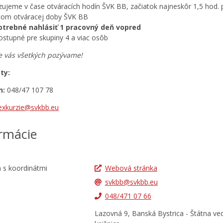
izujeme v čase otváracích hodín ŠVK BB, začiatok najneskôr 1,5 hod. 
om otváracej doby ŠVK BB
otrebné nahlásiť 1 pracovný deň vopred
ostupné pre skupiny 4 a viac osôb
 vás všetkých pozývame!
ty:
n:
048/47 107 78
exkurzie@svkbb.eu
rmácie
Webová stránka
svkbb@svkbb.eu
048/471 07 66
Lazovná 9, Banská Bystrica - Štátna ve