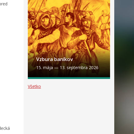
pred
Vzbura baníkov
15. mája
—
13. septembra 2026
Všetko
decká