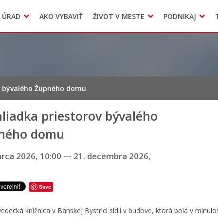
Dokumenty mesta
 ÚRAD
AKO VYBAVIŤ
ŽIVOT V MESTE
PODNIKAJ
Zmluvy, faktúry a objednávky
Odpady, verejné priestranstvá
Accommodation
ov bývalého Župného domu
liadka priestorov bývalého
ného domu
arca 2026, 10:00
—
21. decembra 2026,
Save
edecká knižnica v Banskej Bystrici sídli v budove, ktorá bola v minulos