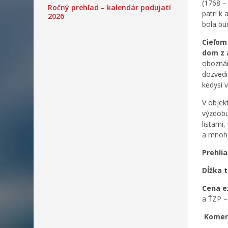
(1768 –
Ročný prehľad – kalendár podujatí
patrí k
2026
bola bu
Cieľom 
dom z 
oboznám
dozvedi
kedysi 
V objek
výzdobu
listami
a mnoho
Prehli
Dĺžka 
Cena e
a ŤZP 
Komen