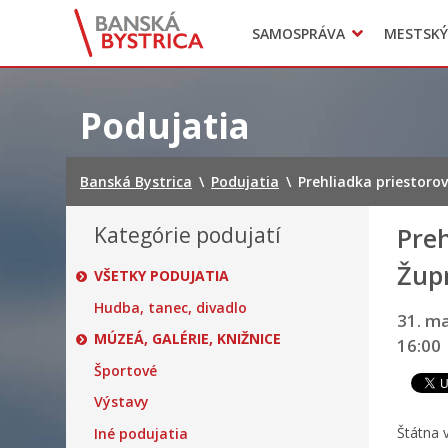
Zasadnutia
SAMOSPRÁVA
MESTSKÝ
Oznamy
Mladí BB
Head of Municipal office
Preskočiť
na
Podujatia
obsah
Banská Bystrica
\
Podujatia
\
Prehliadka priestor
Kategórie podujatí
Preh
Žup
VŠETKY PODUJATIA
Hudba, tanec, divadlo
31. m
MÚZEÁ, GALÉRIE, KNIŽNICE
16:00
Športové
Výstavy
Štátna v
Iné podujatia