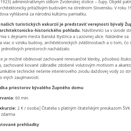
 1923) administratívnym sídlom Zvolenskej stolice – župy. Objekt patril
 architektonicky príťažlivým budovám na strednom Slovensku. V roku 
dova vyhlásená za národnú kultúrnu pamiatku.
našich turistických exkurzií je predstaviť verejnosti bývalý Ž
architektonicko-historického pohľadu.
Návštevníci sa v úvode st
ia s dejinami mesta Banská Bystrica a Lazovnej ulice. Následne sa
a viac o vzniku budovy, architektonických zvláštnostiach a o tom, čo 
v jednotlivých priestoroch nachádzalo.
te je možné obdivovať zachované renesančné klenby, pôsobivú štuk
, zachované kované zábradlie zdobené volutovým motívom a akant
, unikátne technické riešenie interiérového zvodu dažďovej vody zo st
 iných zaujímavostí.
adka priestorov
bývalého Župného domu
trvania:
60 min.
xkurzie:
2 € / osoba│Čitatelia s platným čitateľským preukazom ŠV
– zdarma
tované prehliadky