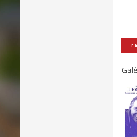
Na
Galé