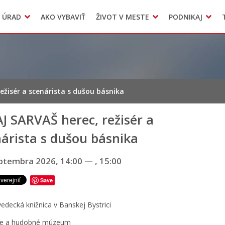
Dokumenty mesta
 ÚRAD
AKO VYBAVIŤ
ŽIVOT V MESTE
PODNIKAJ
Zmluvy, faktúry a objednávky
Odpady, verejné priestranstvá
Accommodation
ežisér a scenárista s dušou básnika
J SARVAŠ herec, režisér a
árista s dušou básnika
eptembra 2026, 14:00
—
, 15:00
Save
vedecká knižnica v Banskej Bystrici
rne a hudobné múzeum