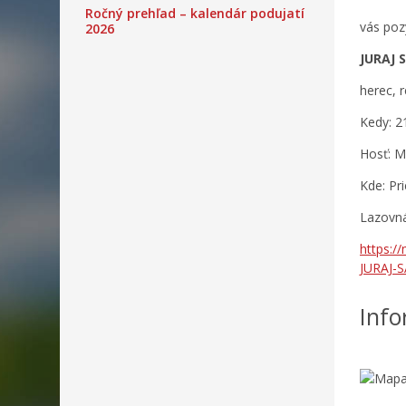
Ročný prehľad – kalendár podujatí
vás poz
2026
JURAJ 
herec, 
Kedy: 2
Hosť: 
Kde: Pr
Lazovná
https:/
JURAJ-S
Info