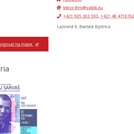
lektor.lhm@svkbb.eu
+421 905 303 593, +421 48 471070
Lazovná 9, Banská Bystrica
vigovať na mape
ria