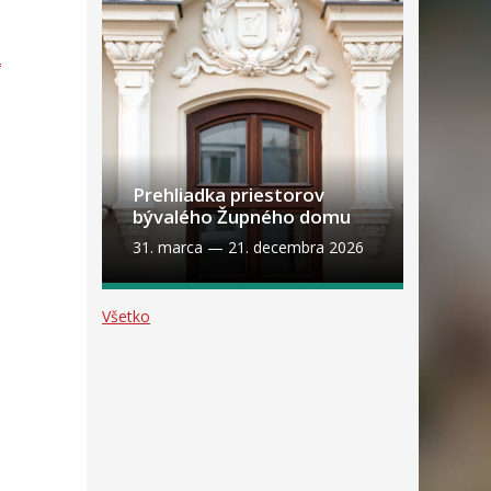
2
Prehliadka priestorov
bývalého Župného domu
31. marca
—
21. decembra 2026
Všetko