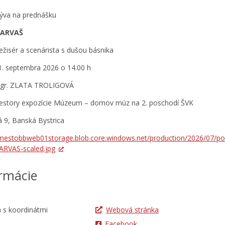
ýva na prednášku
SARVAŠ
režisér a scenárista s dušou básnika
1. septembra 2026 o 14.00 h
Mgr. ZLATA TROLIGOVÁ
iestory expozície Múzeum – domov múz na 2. poschodí ŠVK
 9, Banská Bystrica
/mestobbweb01storage.blob.core.windows.net/production/2026/07/p
ARVAS-scaled.jpg
rmácie
Webová stránka
Facebook