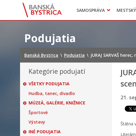
Zasadnutia
SAMOSPRÁVA
MESTSKÝ
Oznamy
Mladí BB
Head of Municipal office
Preskočiť
na
Podujatia
obsah
Banská Bystrica
\
Podujatia
\
JURAJ SARVAŠ herec, r
Kategórie podujatí
JURA
scen
VŠETKY PODUJATIA
Hudba, tanec, divadlo
21. s
MÚZEÁ, GALÉRIE, KNIŽNICE
Športové
Výstavy
Štátna 
INÉ PODUJATIA
Literá