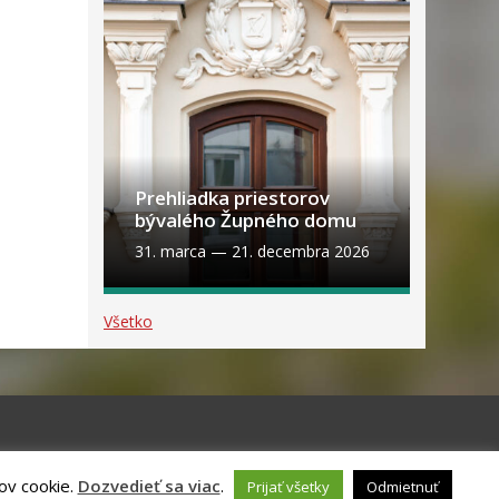
Prehliadka priestorov
bývalého Župného domu
31. marca
—
21. decembra 2026
Všetko
ov cookie.
Dozvedieť sa viac
.
Prijať všetky
Odmietnuť