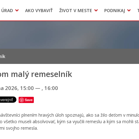
Dokumenty mesta
 ÚRAD
AKO VYBAVIŤ
ŽIVOT V MESTE
PODNIKAJ
Zmluvy, faktúry a objednávky
Odpady, verejné priestranstvá
Accommodation
ník
som malý remeselník
na 2026, 15:00
—
, 16:00
Save
návštevníci plnením hravých úloh spoznajú, ako sa žilo deťom v minulo
 čo všetko museli absolvovať, kým sa vyučili remeslu a kým sa mohli st
mi svojho remesla.