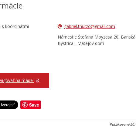
rmácie
gabriel.thurzo@gmail.com
Námestie Štefana Moyzesa 20, Banská
Bystrica - Matejov dom
vigovať na mape
Save
Publikované
20.