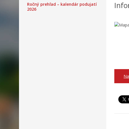
Info
Ročný prehľad – kalendár podujatí
2026
Na