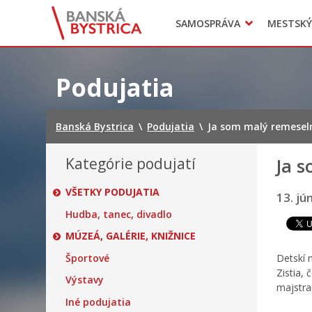
Zasadnutia
SAMOSPRÁVA
MESTSKÝ
Oznamy
Mladí BB
Head of Municipal office
Preskočiť
na
Podujatia
obsah
Banská Bystrica
\
Podujatia
\
Ja som malý remesel
Kategórie podujatí
Ja 
VŠETKY PODUJATIA
13. jú
Hudba, tanec, divadlo
MÚZEÁ, GALÉRIE, KNIŽNICE
Športové
Detskí 
Zistia,
Výstavy
majstra
Iné podujatia