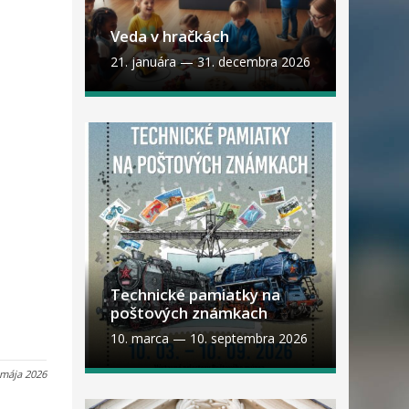
Veda v hračkách
21. januára
—
31. decembra 2026
Technické pamiatky na
poštových známkach
10. marca
—
10. septembra 2026
 mája 2026