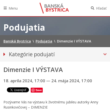
Menu
Hľadať
Preskočiť
na
Podujatia
obsah
Banská Bystrica
\
Podujatia
\
Dimenzie I VÝSTAVA
Kategórie podujatí
VŠETKY PODUJATIA
Dimenzie I VÝSTAVA
Hudba, tanec, divadlo
MÚZEÁ, GALÉRIE, KNIŽNICE
18. apríla 2024, 17:00
—
24. mája 2024, 17:00
Športové
Save
P
VÝSTAVY
r
Iné podujatia
T
e
Pozývame Vás na výstavu k životnému jubileu autorky Anny
e
h
Rusinkovičovej – DIMENZIE
Ročný prehľad – kalendár podujatí 2026