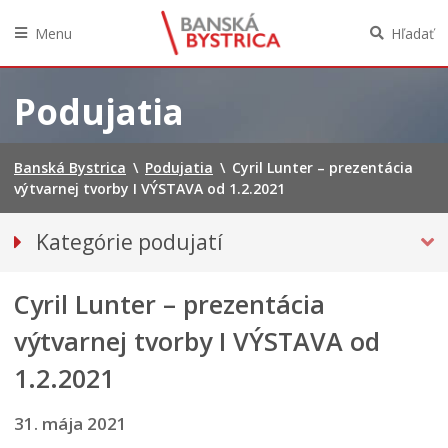
Menu
Hľadať
Preskočiť
na
Podujatia
obsah
Banská Bystrica
\
Podujatia
\
Cyril Lunter – prezentácia
výtvarnej tvorby I VÝSTAVA od 1.2.2021
P
Kategórie podujatí
r
VŠETKY PODUJATIA
T
e
e
h
Cyril Lunter – prezentácia
Hudba, tanec, divadlo
c
l
MÚZEÁ, GALÉRIE, KNIŽNICE
h
výtvarnej tvorby I VÝSTAVA od
i
n
a
Športové
1.2.2021
i
d
c
k
VÝSTAVY
k
a
31. mája 2021
Iné podujatia
é
p