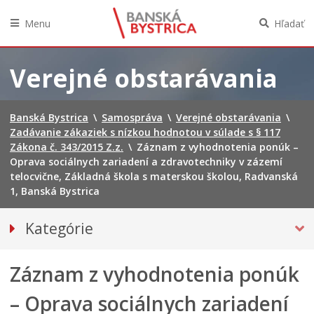
Menu
Hľadať
Preskočiť
na
Verejné obstarávania
obsah
Banská Bystrica
\
Samospráva
\
Verejné obstarávania
\
Zadávanie zákaziek s nízkou hodnotou v súlade s § 117
Zákona č. 343/2015 Z.z.
\
Záznam z vyhodnotenia ponúk –
Oprava sociálnych zariadení a zdravotechniky v zázemí
telocvične, Základná škola s materskou školou, Radvanská
1, Banská Bystrica
Kategórie
VEREJNÉ OBSTARÁVANIE
Záznam z vyhodnotenia ponúk
Informácie
Plán verejných obstarávaní
– Oprava sociálnych zariadení
Smernica o verejnom obstarávaní