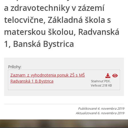
a zdravotechniky v zázemí
Zadávanie zákaziek s nízkou hodnotou v súlade s § 117
Zadávanie zákaziek v súlade s § 9 odst. 9 zákona o
telocvične, Základná škola s
verejnom obstarávaní
Archív
materskou školou, Radvanská
1, Banská Bystrica
Prílohy
Zaznam_z_vyhodnotenia ponuk ZŠ s MŠ
Radvanská 1 B.Bystrica
Stiahnuť PDF,
Veľkosť 218 KB
Publikované
4. novembra 2019
Aktualizované
6. novembra 2019