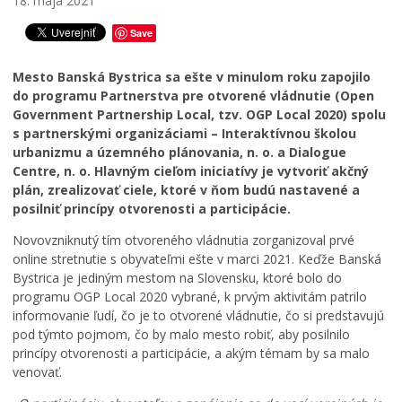
18. mája 2021
ž
r
r
e
Save
a
š
s
l
M
t
a
Mesto Banská Bystrica sa ešte v minulom roku zapojilo
e
ú
l
do programu Partnerstva pre otvorené vládnutie (Open
s
s
e
Government Partnership Local, tzv. OGP Local 2020) spolu
t
t
t
s partnerskými organizáciami – Interaktívnou školou
o
r
n
urbanizmu a územného plánovania, n. o. a Dialogue
B
o
o
Centre, n. o. Hlavným cieľom iniciatívy je vytvoriť akčný
a
m
u
plán, zrealizovať ciele, ktoré v ňom budú nastavené a
n
y
ú
posilniť princípy otvorenosti a participácie
.
s
p
d
k
r
r
Novovzniknutý tím otvoreného vládnutia zorganizoval prvé
á
e
ž
online stretnutie s obyvateľmi ešte v marci 2021. Keďže Banská
B
m
b
Bystrica je jediným mestom na Slovensku, ktoré bolo do
y
e
o
programu OGP Local 2020 vybrané, k prvým aktivitám patrilo
s
s
u
informovanie ľudí, čo je to otvorené vládnutie, čo si predstavujú
t
t
a
pod týmto pojmom, čo by malo mesto robiť, aby posilnilo
r
s
j
princípy otvorenosti a participácie, a akým témam by sa malo
i
k
m
venovať.
c
ý
o
a
p
d