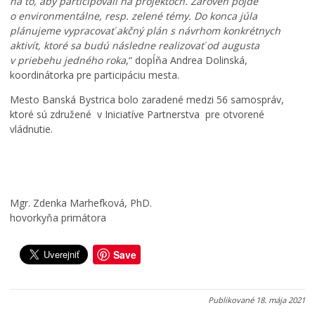
na to, aby participovali na projektoch. Zároveň pôjde
g
i
v
o environmentálne, resp. zelené témy. Do konca júla
F
z
e
plánujeme vypracovať akčný plán s návrhom konkrétnych
e
o
r
aktivít, ktoré sa budú následne realizovať od augusta
s
v
e
t
a
v
v priebehu jedného roka
,“ dopĺňa Andrea Dolinská,
i
n
e
koordinátorka pre participáciu mesta.
v
á
r
Mesto Banská Bystrica bolo zaradené medzi 56 samospráv,
a
n
e
ktoré sú združené v Iniciatíve Partnerstva pre otvorené
l
a
j
vládnutie.
u
j
n
2
e
o
0
s
s
2
e
t
6
ň
i
Mgr. Zdenka Marhefková, PhD.
0
0
3
hovorkyňa primátora
7
5
0
.
.
.
0
0
0
Save
8
8
7
.
.
.
2
2
2
Publikované
18. mája 2021
0
0
0