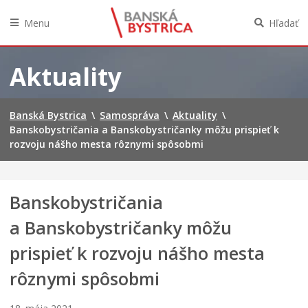
n
l
á
a
Menu
Hľadať
v
v
a
á
Preskočiť
n
r
na
Aktuality
e
e
obsah
j
ň
š
n
Banská Bystrica
\
Samospráva
\
Aktuality
\
k
a
Banskobystričania a Banskobystričanky môžu prispieť k
ô
Š
l
t
rozvoju nášho mesta rôznymi spôsobmi
k
i
e
a
p
v
Banskobystričania
r
n
i
i
a Banskobystričanky môžu
P
č
r
k
prispieť k rozvoju nášho mesta
a
á
h
c
rôznymi spôsobmi
e
h
u
p