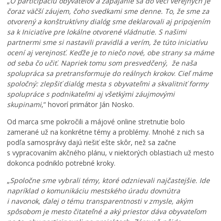
„
O participáciu obyvateľov a zapájanie sa do vecí verejných je
b
a
e
čoraz väčší záujem, čoho svedkami sme denne. To, že sme za
u
r
r
otvorený a konštruktívny dialóg sme deklarovali aj pripojením
d
k
n
sa k Iniciatíve pre lokálne otvorené vládnutie. S našimi
e
,
i
partnermi
sme si nastavili pravidlá a verím, že túto iniciatívu
p
i
z
ocení aj verejnosť. Keďže je to niečo nové, obe strany sa máme
a
c
á
od seba čo učiť. Napriek tomu som presvedčený, že naša
r
h
c
spolupráca sa pretransformuje do reálnych krokov
.
Cieľ máme
t
v
i
spoločný:
zlepšiť dialóg mesta s obyvateľmi a skvalitniť formy
n
ý
o
spolupráce s podnikateľmi aj všetkými záujmovými
e
s
u
skupinami
,“ hovorí primátor Ján Nosko.
r
a
,
o
d
o
Od marca sme pokročili a májové online stretnutie bolo
m
b
p
zamerané už na konkrétne témy a problémy. Mnohé z nich sa
N
a
ä
podľa samosprávy dajú riešiť ešte skôr, než sa začne
e
b
ť
s vypracovaním akčného plánu, v niektorých oblastiach už mesto
t
u
o
dokonca podniklo potrebné kroky.
w
d
t
o
e
v
„
Spoločne sme vybrali témy, ktoré odznievali najčastejšie. Ide
r
r
á
napríklad o komunikáciu mestského úradu dovnútra
k
e
r
i navonok, ďalej o tému transparentnosti v zmysle, akým
i
a
a
spôsobom je mesto čitateľné a aký priestor dáva obyvateľom
n
l
d