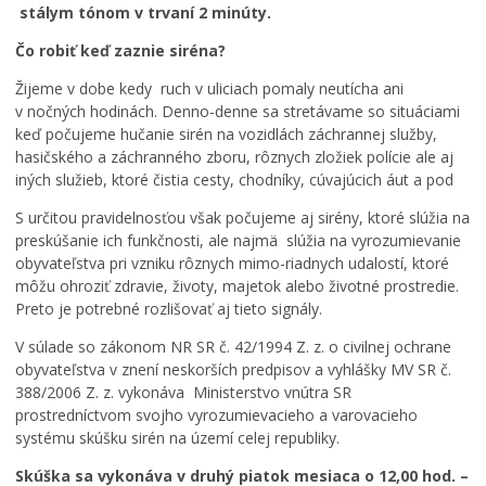
stálym tónom v trvaní 2 minúty.
Čo robiť keď zaznie siréna?
Žijeme v dobe kedy ruch v uliciach pomaly neutícha ani
v nočných hodinách. Denno-denne sa stretávame so situáciami
keď počujeme hučanie sirén na vozidlách záchrannej služby,
hasičského a záchranného zboru, rôznych zložiek polície ale aj
iných služieb, ktoré čistia cesty, chodníky, cúvajúcich áut a pod
V
S určitou pravidelnosťou však počujeme aj sirény, ktoré slúžia na
preskúšanie ich funkčnosti, ale najmä slúžia na vyrozumievanie
u
obyvateľstva pri vzniku rôznych mimo-riadnych udalostí, ktoré
z
môžu ohroziť zdravie, životy, majetok alebo životné prostredie.
n
Preto je potrebné rozlišovať aj tieto signály.
á
v
V súlade so zákonom NR SR č. 42/1994 Z. z. o civilnej ochrane
a
obyvateľstva v znení neskorších predpisov a vyhlášky MV SR č.
n
388/2006 Z. z. vykonáva Ministerstvo vnútra SR
e
prostredníctvom svojho vyrozumievacieho a varovacieho
j
systému skúšku sirén na území celej republiky.
š
k
Skúška sa vykonáva v druhý piatok mesiaca o 12,00 hod. –