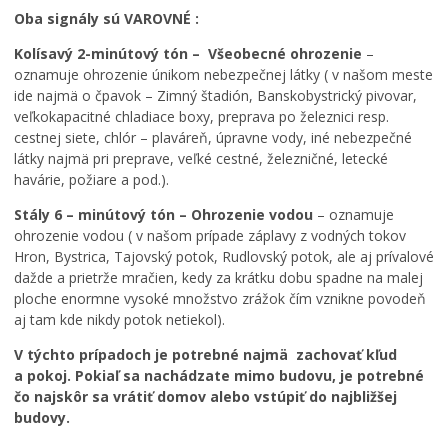
o
a
m
Oba signály sú VAROVNÉ :
r
n
y
Kolísavý 2-minútový tón – Všeobecné ohrozenie
–
i
s
p
oznamuje ohrozenie únikom nebezpečnej látky ( v našom meste
a
k
r
ide najmä o čpavok – Zimný štadión, Banskobystrický pivovar,
d
á
e
veľkokapacitné chladiace boxy, preprava po železnici resp.
n
B
m
e
y
e
cestnej siete, chlór – plaváreň, úpravne vody, iné nebezpečné
z
s
s
látky najmä pri preprave, veľké cestné, železničné, letecké
a
t
t
havárie, požiare a pod.).
s
r
s
Stály 6 – minútový tón – Ohrozenie vodou
– oznamuje
a
i
k
ohrozenie vodou ( v našom prípade záplavy z vodných tokov
d
c
ý
Hron, Bystrica, Tajovský potok, Rudlovský potok, ale aj prívalové
n
a
p
u
b
a
dažde a prietrže mračien, kedy za krátku dobu spadne na malej
t
u
r
ploche enormne vysoké množstvo zrážok čím vznikne povodeň
i
d
k
aj tam kde nikdy potok netiekol).
e
e
,
V týchto prípadoch je potrebné najmä zachovať kľud
M
p
i
a pokoj. Pokiaľ sa nachádzate mimo budovu, je potrebné
e
a
c
čo najskôr sa vrátiť domov alebo vstúpiť do najbližšej
s
r
h
t
t
v
budovy.
s
n
ý