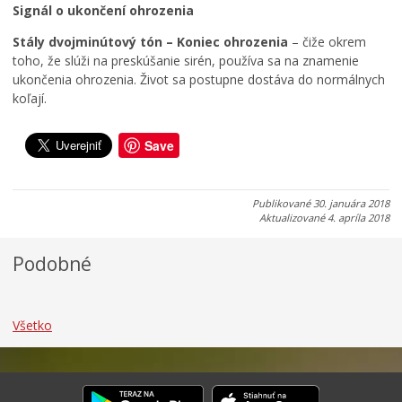
.
u
j
Signál o ukončení ohrozenia
2
2
e
0
0
s
Stály dvojminútový tón – Koniec ohrozenia
– čiže okrem
2
2
e
toho, že slúži na preskúšanie sirén, používa sa na znamenie
6
6
ň
ukončenia ohrozenia. Život sa postupne dostáva do normálnych
koľají.
0
0
0
7
7
5
.
.
.
Save
0
0
0
8
8
8
.
.
.
Publikované
30. januára 2018
2
2
2
Aktualizované
4. apríla 2018
0
0
0
2
2
2
Podobné
6
6
6
Všetko