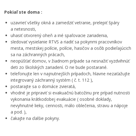
k
e
s
é
r
a
Pokiaľ ste doma :
h
o
d
o
m
b
uzavrieť všetky okná a zamedziť vetranie, prelepiť špáry
z
N
a
a netesnosti,
a
e
b
uhasiť otvorený oheň a iné spaľovacie zariadenia,
s
t
u
sledovať vysielanie RTVS a riadiť sa pokynmi pracovníkov
t
w
d
mesta, mestskej polície, polície, hasičov a osôb podieľajúcich
u
o
e
sa na záchranných prácach,
p
r
r
neopúšťať domov, v žiadnom prípade sa nesnažiť vyzdvihnúť
i
k
e
deti zo školských zariadení. O ne bude postarané.
t
i
a
telefonujte len v najnutnejších prípadoch, hlavne nezaťažujte
e
n
l
integrovaný záchranný systém ( č. t. 112 ),
ľ
g
i
postarajte sa o domáce zvieratá,
s
F
z
vhodné je pripraviť si evakuačnú batožinu pre prípad nutnosti
t
e
o
vykonania krátkodobej evakuácie ( osobné doklady,
v
s
v
nevyhnutné lieky, cennosti, málo oblečenia, stravu a nápoje
a
t
a
1
i
n
a pod. ),
3
v
á
čakajte na ďalšie pokyny.
.
a
n
8
l
a