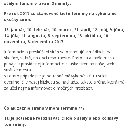
ô
stálym tónom v trvaní 2 minúty.
l
k
Pre rok 2017 sú stanovené tieto termíny na vykonanie
e
skúšky sirén:
p
13. január, 10. február, 10. marec, 21. apríl, 12. máj, 9. júna,
r
14. júla, 11. augusta, 8. septembra, 13. októbra, 10.
i
novembra, 8. decembra 2017.
P
r
Informácie o preskúšaní sirén sa oznamujú v médiách, na
a
školách, v tlači, na obci resp. meste. Preto sa aj naše mesto
P
h
pripája k pravidelnej informácii o skúške sirén na našej web
o
e
stránke mesta.
z
u
V tomto prípade nie je potrebné nič vykonávať. Tu si len
v
ž
overíme, či v našej blízkosti sa nachádza takáto siréna, ktorá má
á
r
n
a
za účel najmä informovať o možných hrozbách.
k
s
a
M
t
n
e
ú
Čo ak zaznie siréna v inom termíne ???
a
s
s
m
t
t
Tu je potrebné rozoznávať, či ide o stály alebo kolísavý
i
o
r
tón sirény.
m
B
o