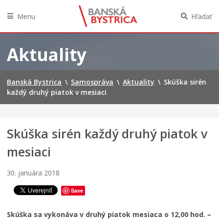
Menu
Hľadať
Preskočiť
na
Aktuality
obsah
Banská Bystrica
\
Samospráva
\
Aktuality
\
Skúška sirén
každý druhý piatok v mesiaci
Skúška sirén každý druhý piatok v
mesiaci
30. januára 2018
Save
Skúška sa vykonáva v druhý piatok mesiaca o 12,00 hod. –