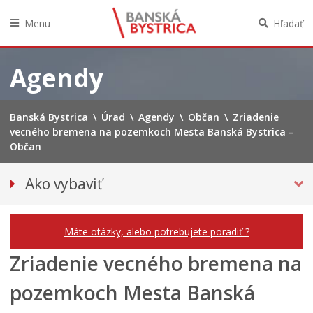
Menu
Hľadať
Preskočiť
na
Agendy
obsah
Banská Bystrica
\
Úrad
\
Agendy
\
Občan
\
Zriadenie
vecného bremena na pozemkoch Mesta Banská Bystrica –
Občan
Ako vybaviť
Občan
Podnikateľ
Máte otázky, alebo potrebujete poradiť ?
Zriadenie vecného bremena na
pozemkoch Mesta Banská