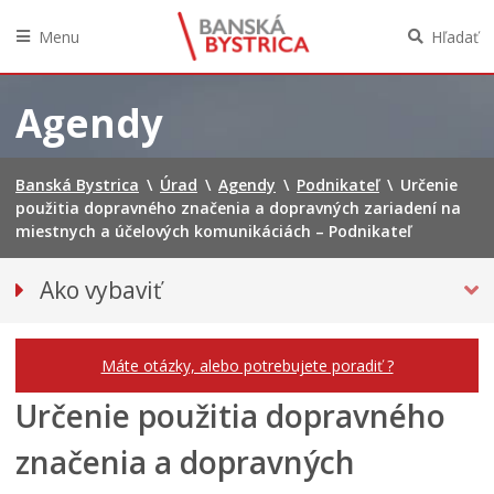
Menu
Hľadať
Preskočiť
na
Agendy
obsah
Banská Bystrica
\
Úrad
\
Agendy
\
Podnikateľ
\
Určenie
použitia dopravného značenia a dopravných zariadení na
miestnych a účelových komunikáciách – Podnikateľ
Ako vybaviť
Občan
Podnikateľ
Máte otázky, alebo potrebujete poradiť ?
Určenie použitia dopravného
značenia a dopravných