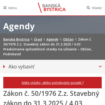
Menu
Hľadať
Preskočiť
na
Agendy
obsah
Banská Bystrica
\
Úrad
\
Agendy
\
Občan
\
Zákon č.
50/1976 Z.z. Stavebný zákon do 31.3.2025 / 4.03
Preskúmanie spôsobilosti stavby na užívanie – Občan,
Podnikateľ
Ako vybaviť
Občan
Podnikateľ
Máte otázky, alebo potrebujete poradiť ?
Zákon č. 50/1976 Z.z. Stavebný
zákon do 31.3.2025 / 4.03