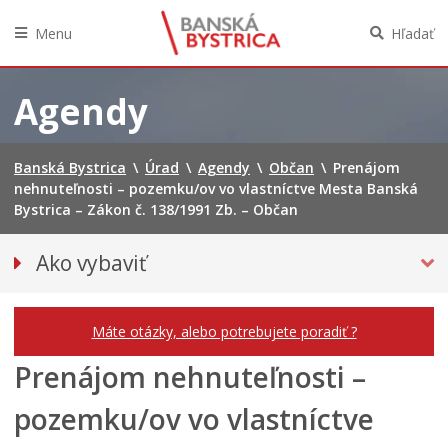
Menu
Hľadať
Preskočiť
na
Agendy
obsah
Banská Bystrica
\
Úrad
\
Agendy
\
Občan
\
Prenájom
nehnuteľnosti – pozemku/ov vo vlastníctve Mesta Banská
Bystrica – Zákon č. 138/1991 Zb. – Občan
Ako vybaviť
Občan
Podnikateľ
Máte otázky, alebo potrebujete poradiť ?
Prenájom nehnuteľnosti –
pozemku/ov vo vlastníctve