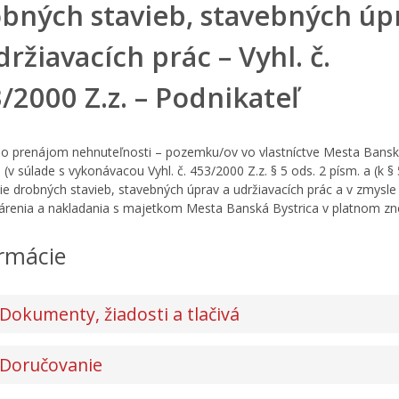
bných stavieb, stavebných úp
držiavacích prác – Vyhl. č.
/2000 Z.z. – Podnikateľ
 o prenájom nehnuteľnosti – pozemku/ov vo vlastníctve Mesta Bans
 (v súlade s vykonávacou Vyhl. č. 453/2000 Z.z. § 5 ods. 2 písm. a (k § 
ie drobných stavieb, stavebných úprav a udržiavacích prác a v zmysl
renia a nakladania s majetkom Mesta Banská Bystrica v platnom zne
rmácie
Dokumenty, žiadosti a tlačivá
Doručovanie