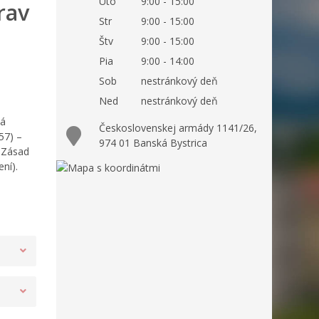
Uto
9:00 - 15:00
rav
Str
9:00 - 15:00
Štv
9:00 - 15:00
Pia
9:00 - 14:00
Sob
nestránkový deň
Ned
nestránkový deň
ká
Československej armády 1141/26,
57) –
974 01 Banská Bystrica
e Zásad
ní).