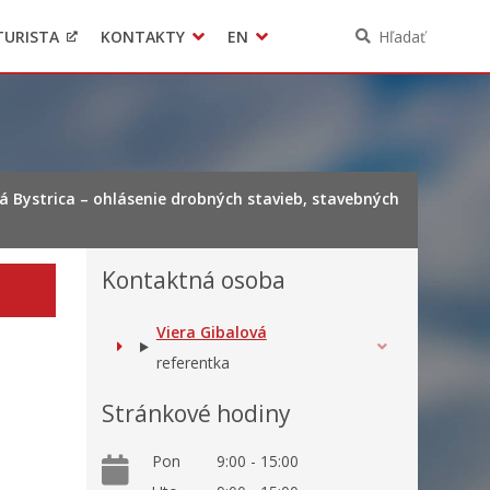
TURISTA
KONTAKTY
EN
Hľadať
Pomoc pre Ukrajinu
Ochrana osobných údajov
3D model mesta Banská Bystrica
Contact
 Bystrica – ohlásenie drobných stavieb, stavebných
Kontaktná osoba
Viera Gibalová
referentka
Stránkové hodiny
Pon
9:00 - 15:00