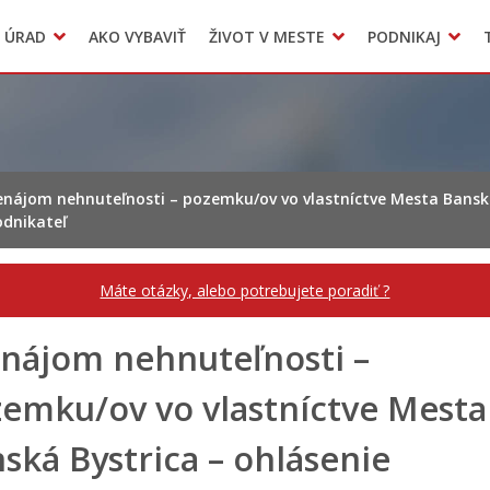
Dokumenty mesta
 ÚRAD
AKO VYBAVIŤ
ŽIVOT V MESTE
PODNIKAJ
Zmluvy, faktúry a objednávky
Odpady, verejné priestranstvá
Accommodation
enájom nehnuteľnosti – pozemku/ov vo vlastníctve Mesta Banská
odnikateľ
Máte otázky, alebo potrebujete poradiť ?
nájom nehnuteľnosti –
emku/ov vo vlastníctve Mesta
ská Bystrica – ohlásenie