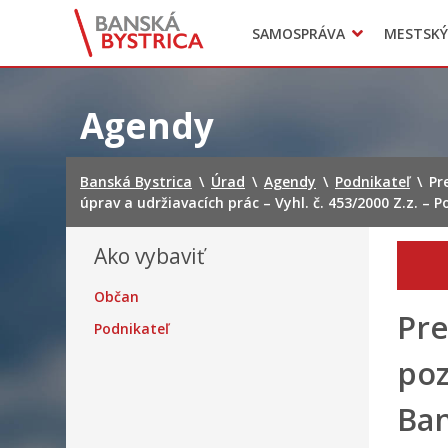
Zasadnutia
SAMOSPRÁVA
MESTSKÝ
Oznamy
Mladí BB
Head of Municipal office
Preskočiť
na
Agendy
obsah
Banská Bystrica
\
Úrad
\
Agendy
\
Podnikateľ
\
Pr
úprav a udržiavacích prác – Vyhl. č. 453/2000 Z.z. – P
Ako vybaviť
Občan
Pre
Podnikateľ
poz
Ban