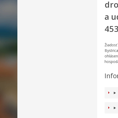
dro
a u
453
Žiadosť
Bystrica
ohlásen
hospodá
Info