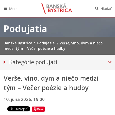
Menu
Hľadať
Preskočiť
na
Podujatia
obsah
Banská Bystrica
\
Podujatia
\
Verše, víno, dym a niečo
medzi tým – Večer poézie a hudby
Kategórie podujatí
VŠETKY PODUJATIA
Verše, víno, dym a niečo medzi
HUDBA, TANEC, DIVADLO
Múzeá, galérie, knižnice
tým – Večer poézie a hudby
Športové
10. júna 2026, 19:00
Výstavy
Iné podujatia
Save