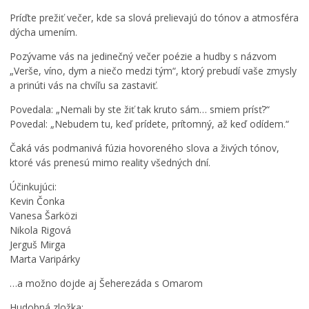
Ročný prehľad – kalendár podujatí 2026
Príďte prežiť večer, kde sa slová prelievajú do tónov a atmosféra
dýcha umením.
Pozývame vás na jedinečný večer poézie a hudby s názvom
„Verše, víno, dym a niečo medzi tým“, ktorý prebudí vaše zmysly
a prinúti vás na chvíľu sa zastaviť.
Povedala: „Nemali by ste žiť tak kruto sám… smiem prísť?“
Povedal: „Nebudem tu, keď prídete, prítomný, až keď odídem.“
Čaká vás podmanivá fúzia hovoreného slova a živých tónov,
ktoré vás prenesú mimo reality všedných dní.
Účinkujúci:
Kevin Čonka
Vanesa Šarközi
Nikola Rigová
Jerguš Mirga
Marta Varipárky
…a možno dojde aj Šeherezáda s Omarom
Hudobná zložka: