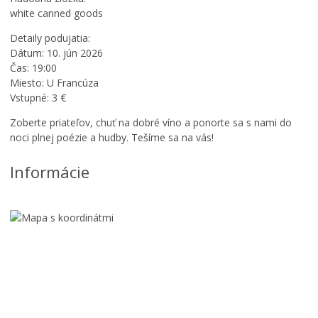
white canned goods
Detaily podujatia:
Dátum: 10. jún 2026
Čas: 19:00
Miesto: U Francúza
Vstupné: 3 €
Zoberte priateľov, chuť na dobré víno a ponorte sa s nami do
noci plnej poézie a hudby. Tešíme sa na vás!
Informácie
Š
p
F
a
l
n
a
D
š
i
i
S
v
n
l
2
e
o
0
t
v
2
i