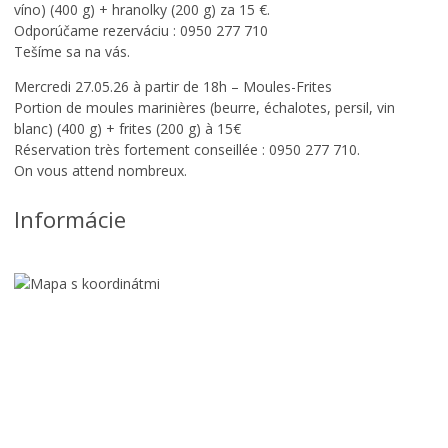
N
víno) (400 g) + hranolky (200 g) za 15 €.
Á
Odporúčame rezerváciu : 0950 277 710
Š
Tešíme sa na vás.
8
.
Mercredi 27.05.26 à partir de 18h – Moules-Frites
1
Portion de moules marinières (beurre, échalotes, persil, vin
.
blanc) (400 g) + frites (200 g) à 15€
1
Réservation très fortement conseillée : 0950 277 710.
9
On vous attend nombreux.
1
1
Informácie
–
8
.
4
.
1
9
9
5
/
V
Ý