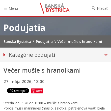
Menu
Hľadať
Preskočiť
na
Podujatia
obsah
Banská Bystrica
\
Podujatia
\
Večer mušle s hranolkami
Kategórie podujatí
VŠETKY PODUJATIA
A
Večer mušle s hranolkami
Hudba, tanec, divadlo
N
D
Múzeá, galérie, knižnice
27. mája 2026, 18:00
R
Športové
E
Save
J
Výstavy
O
INÉ PODUJATIA
Č
Streda 27.05.26 od 18:00 – mušle s hranolkami
E
Porcia mušlí marinières (maslo, šalotka, petržlenová vňať, biele
Ročný prehľad – kalendár podujatí 2026