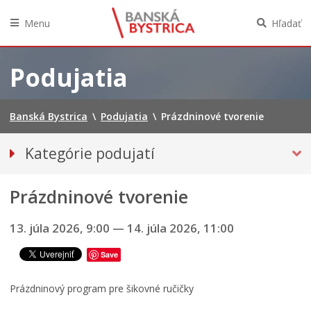
Menu
Hľadať
A
N
Preskočiť
D
na
Podujatia
R
obsah
E
J
O
Banská Bystrica
\
Podujatia
\
Prázdninové tvorenie
Č
E
Kategórie podujatí
N
Á
VŠETKY PODUJATIA
Š
Prázdninové tvorenie
Hudba, tanec, divadlo
8
.
Múzeá, galérie, knižnice
1
13. júla 2026, 9:00
—
14. júla 2026, 11:00
Športové
.
1
Save
Výstavy
9
INÉ PODUJATIA
1
Prázdninový program pre šikovné ručičky
1
Ročný prehľad – kalendár podujatí 2026
–