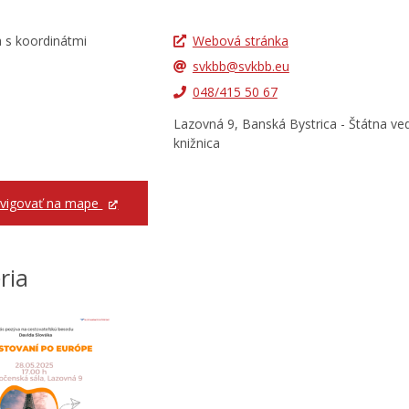
Webová stránka
svkbb@svkbb.eu
048/415 50 67
Lazovná 9, Banská Bystrica - Štátna ve
knižnica
vigovať na mape
ria