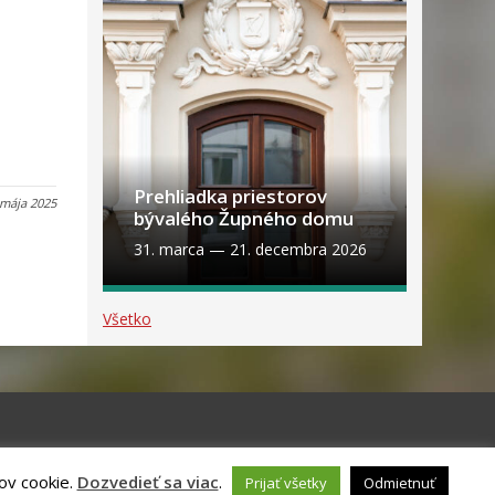
Prehliadka priestorov
 mája 2025
bývalého Župného domu
31. marca
—
21. decembra 2026
Všetko
ov cookie.
Dozvedieť sa viac
.
Prijať všetky
Odmietnuť