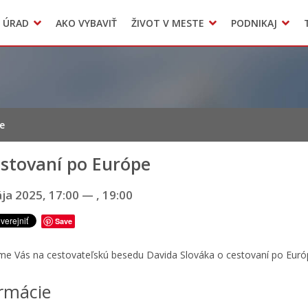
Dokumenty mesta
 ÚRAD
AKO VYBAVIŤ
ŽIVOT V MESTE
PODNIKAJ
Zmluvy, faktúry a objednávky
Odpady, verejné priestranstvá
Accommodation
e
estovaní po Európe
ja 2025, 17:00
—
, 19:00
Save
e Vás na cestovateľskú besedu Davida Slováka o cestovaní po Euró
rmácie