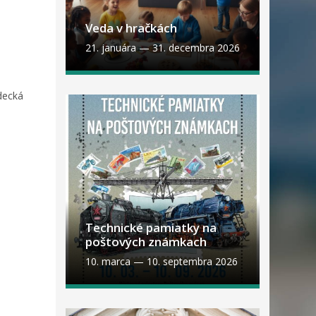
Veda v hračkách
21. januára
—
31. decembra 2026
decká
Technické pamiatky na
poštových známkach
10. marca
—
10. septembra 2026