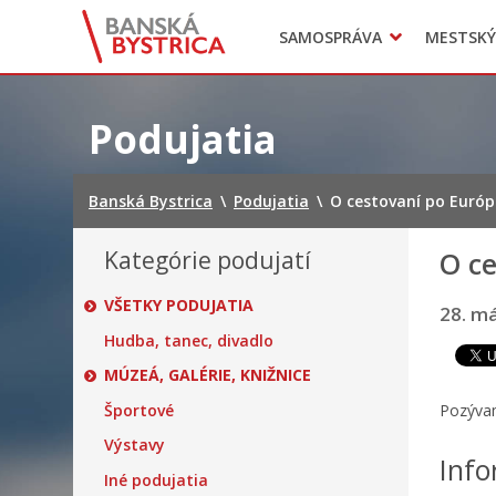
Zasadnutia
SAMOSPRÁVA
MESTSKÝ
Oznamy
Mladí BB
Head of Municipal office
Preskočiť
na
Podujatia
obsah
Banská Bystrica
\
Podujatia
\
O cestovaní po Európ
Kategórie podujatí
O c
VŠETKY PODUJATIA
28. má
Hudba, tanec, divadlo
MÚZEÁ, GALÉRIE, KNIŽNICE
Športové
Pozývam
Výstavy
Info
Iné podujatia