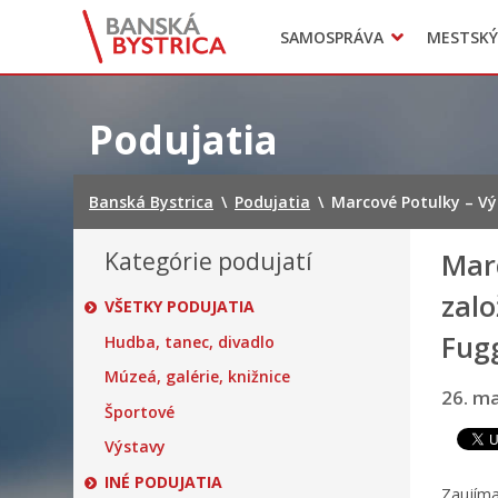
Zasadnutia
SAMOSPRÁVA
MESTSKÝ
Oznamy
Mladí BB
Head of Municipal office
Preskočiť
na
Podujatia
obsah
Banská Bystrica
\
Podujatia
\
Marcové Potulky – Vý
Kategórie podujatí
Marc
zalo
VŠETKY PODUJATIA
Fugg
Hudba, tanec, divadlo
Múzeá, galérie, knižnice
26. ma
Športové
Výstavy
INÉ PODUJATIA
Zaujíma