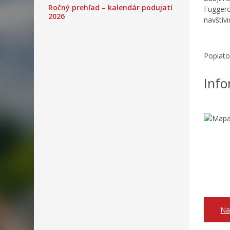
Ročný prehľad – kalendár podujatí
Fuggero
2026
navštív
Poplato
Info
Na