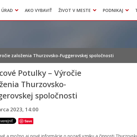
Dokumenty mesta
 ÚRAD
AKO VYBAVIŤ
ŽIVOT V MESTE
PODNIKAJ
Zmluvy, faktúry a objednávky
Odpady, verejné priestranstvá
Accommodation
ročie založenia Thurzovsko-Fuggerovskej spoločnosti
ové Potulky – Výročie
ženia Thurzovsko-
erovskej spoločnosti
rca 2023, 14:00
Save
vé a možno aj nové informácie o pozadí vzniku a činnosti Thurzovsk