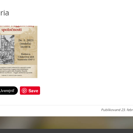
ria
Save
Publikované
23. feb