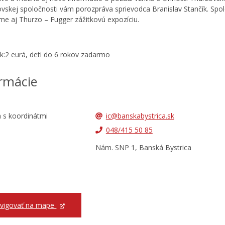
vskej spoločnosti vám porozpráva sprievodca Branislav Stančík. Spo
ime aj Thurzo – Fugger zážitkovú expozíciu.
k:2 eurá, deti do 6 rokov zadarmo
rmácie
ic@banskabystrica.sk
048/415 50 85
Nám. SNP 1, Banská Bystrica
vigovať na mape