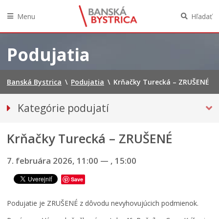
Menu
Hľadať
Preskočiť
na
Podujatia
obsah
Banská Bystrica
\
Podujatia
\
Krňačky Turecká – ZRUŠENÉ
Kategórie podujatí
VŠETKY PODUJATIA
Krňačky Turecká – ZRUŠENÉ
Hudba, tanec, divadlo
Múzeá, galérie, knižnice
7. februára 2026, 11:00
—
, 15:00
ŠPORTOVÉ
Save
Výstavy
Iné podujatia
Podujatie je ZRUŠENÉ z dôvodu nevyhovujúcich podmienok.
Ročný prehľad – kalendár podujatí 2026