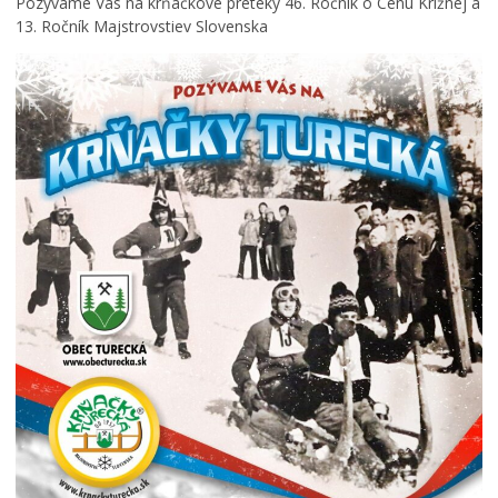
Pozývame Vás na krňačkové preteky 46. Ročník o Cenu Krížnej a
13. Ročník Majstrovstiev Slovenska