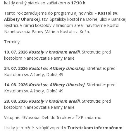
každý druhý piatok so začiatkom
Ročný prehľad – kalendár podujatí 2026
o 17:30 h
.
Tento rok zaraďujeme do programu aj novinku –
Kostol sv.
Alžbety Uhorskej
, tzv. Špitálsky kostol na Dolnej ulici v Banskej
Bystrici. V rámci kostolov v hradnom areáli navštívime Kostol
A
Nanebovzatia Panny Márie a Kostol sv. Kríža.
N
Termíny:
D
R
10. 07. 2026
Kostoly v hradnom areáli.
Stretnutie: pred
E
kostolom Nanebovzatia Panny Márie
J
O
24. 07. 2026
Kostol sv. Alžbety Uhorskej.
Stretnutie: pred
Č
Kostolom sv. Alžbety, Dolná 49
E
N
14. 08. 2026
Kostol sv. Alžbety Uhorskej.
Stretnutie: pred
Á
Kostolom sv. Alžbety, Dolná 49
Š
8
28. 08. 2026
Kostoly v hradnom areáli.
Stretnutie: pred
.
kostolom Nanebovzatia Panny Márie
1
Vstupné: 4€/osoba. Deti do 6 rokov a ŤZP zadarmo.
.
1
Lístky je možné zakúpiť vopred v
Turistickom informačnom
9