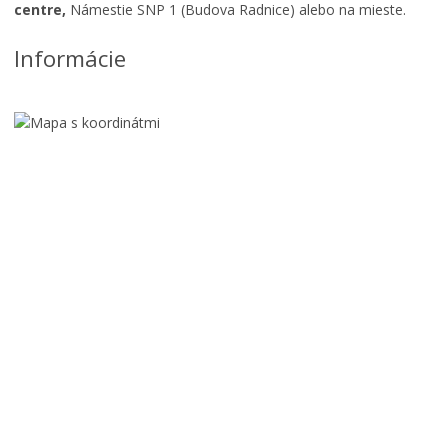
centre,
Námestie SNP 1 (Budova Radnice) alebo na mieste.
1
1
Informácie
–
8
.
4
.
1
9
9
5
/
V
Ý
S
T
A
P
V
o
A
m
o
o
d
Č
c
1
e
p