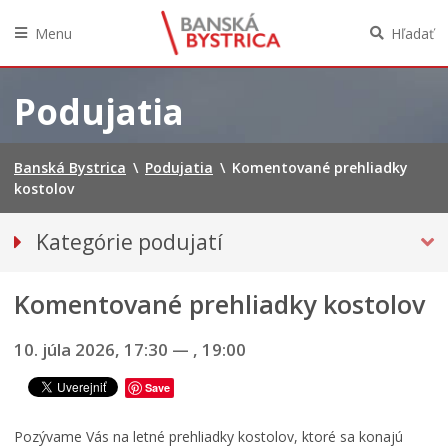
Menu
Hľadať
Preskočiť
na
Podujatia
obsah
Banská Bystrica
\
Podujatia
\
Komentované prehliadky
kostolov
Kategórie podujatí
VŠETKY PODUJATIA
Komentované prehliadky kostolov
Hudba, tanec, divadlo
Múzeá, galérie, knižnice
10. júla 2026, 17:30
—
, 19:00
Športové
Save
Výstavy
INÉ PODUJATIA
Pozývame Vás na letné prehliadky kostolov, ktoré sa konajú