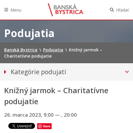
Menu
Hľadať
Preskočiť
na
Podujatia
obsah
Banská Bystrica
\
Podujatia
\
Knižný jarmok –
Charitatívne podujatie
Kategórie podujatí
VŠETKY PODUJATIA
A
Knižný jarmok – Charitatívne
Hudba, tanec, divadlo
N
D
Múzeá, galérie, knižnice
podujatie
R
Športové
E
26. marca 2023, 9:00
—
, 20:00
J
Výstavy
O
Č
INÉ PODUJATIA
Save
E