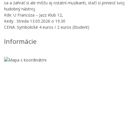
sa a zahrať si ale môžu aj ostatní muzikanti, stačí si priniesť svoj
hudobný nástroj.
Kde: U Francúza – Jazz Klub 12,
Kedy : Streda 13.05.2026 o 19.30
CENA: Symbolické 4 euros / 2 euros (študent)
Informácie
Š
p
F
a
l
n
a
D
š
i
i
S
v
n
l
2
e
o
0
t
v
2
i
e
6
á
n
d
1
s
a
5
k
7
.
ý