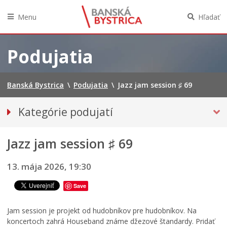
Menu
Hľadať
Preskočiť
na
Podujatia
obsah
Banská Bystrica
\
Podujatia
\
Jazz jam session ♯ 69
Kategórie podujatí
VŠETKY PODUJATIA
Jazz jam session ♯ 69
HUDBA, TANEC, DIVADLO
Múzeá, galérie, knižnice
13. mája 2026, 19:30
Športové
Save
Výstavy
Iné podujatia
Jam session je projekt od hudobníkov pre hudobníkov. Na
koncertoch zahrá Houseband známe džezové štandardy. Pridať
Ročný prehľad – kalendár podujatí 2026