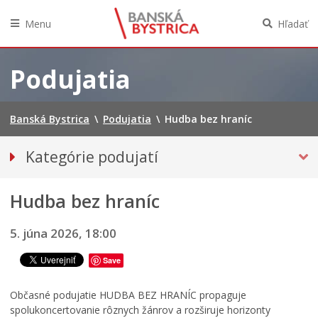
Menu
Hľadať
Preskočiť
na
Podujatia
obsah
Banská Bystrica
\
Podujatia
\
Hudba bez hraníc
Kategórie podujatí
VŠETKY PODUJATIA
Hudba bez hraníc
HUDBA, TANEC, DIVADLO
Múzeá, galérie, knižnice
5. júna 2026, 18:00
Športové
Save
Výstavy
Iné podujatia
Občasné podujatie HUDBA BEZ HRANÍC propaguje
spolukoncertovanie rôznych žánrov a rozširuje horizonty
Ročný prehľad – kalendár podujatí 2026