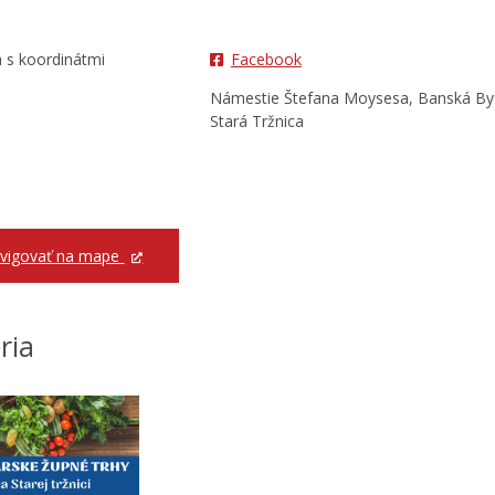
Facebook
Námestie Štefana Moysesa, Banská Bys
Stará Tržnica
vigovať na mape
ria