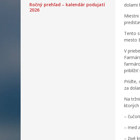
Ročný prehľad – kalendár podujatí
dolami 
2026
Miestni
predstav
Tento s
mesto B
V prieb
Farmárs
farmáro
priblíži
Príďte,
za dola
Na tržn
ktorých
– čučor
– med a
– živé 