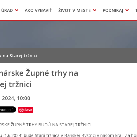
Dokumenty mesta
 ÚRAD
AKO VYBAVIŤ
ŽIVOT V MESTE
PODNIKAJ
Zmluvy, faktúry a objednávky
Odpady, verejné priestranstvá
Accommodation
na Starej tržnici
márske Župné trhy na
ej tržnici
a 2024, 10:00
Save
SKE ŽUPNÉ TRHY BUDÚ NA STAREJ TRŽNICI
u (1.6.2024) bude Stará tržnica v Banskej Bystrici v našom kraji Za ho