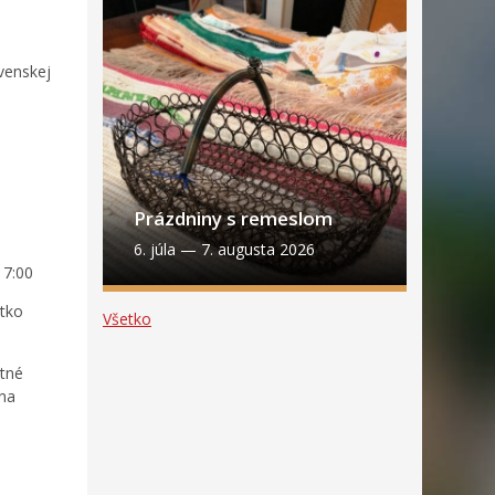
venskej
Prázdniny s remeslom
6. júla
—
7. augusta 2026
17:00
atko
Všetko
itné
 na