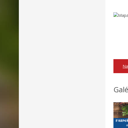
Na
Galé