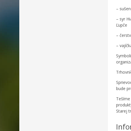
– sušen
– syr H
Ľupče
– čerst
– vajíč
Symboli
organiz
Trhovní
Sprievo
bude pr
Tešíme 
produkt
Starej tr
Info