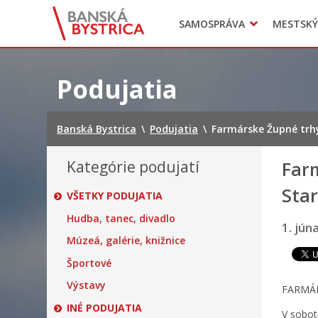
Zasadnutia
SAMOSPRÁVA
MESTSKÝ
Oznamy
Mladí BB
Head of Municipal office
Preskočiť
na
Podujatia
obsah
Banská Bystrica
\
Podujatia
\
Farmárske Župné trhy 
Kategórie podujatí
Far
Star
VŠETKY PODUJATIA
Hudba, tanec, divadlo
1. jún
Múzeá, galérie, knižnice
Športové
Výstavy
FARMÁR
INÉ PODUJATIA
V sobot