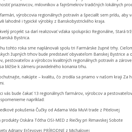
hostiť priaznivcov, milovníkov a fajnšmekrov tradičných lokálnych pro
 farmári, výrobcovia regionálnych potravín a špecialít sem prídu, aby 
ili lahodné i typické výrobky z Banskobystrického kraja.
kvelý projekt sa darí realizovať vďaka spolupráci Regionálne, Stará trž
anská Bystrica.
ehu tohto roka sme naplánovali spolu tri Farmárske župné trhy. Cieľo
kych župných trhov bude predstaviť obyvateľom Banskej Bystrice a o
v, pestovateľov a výrobcov kvalitných regionálnych potravín a zárov
ť sa bližšie k zámeru pravidelného konania trhu.
 ochutnajte, nakúpte – kvalitu, čo zrodila sa priamo v našom kraji Za 
mi.
ici vás bude čakať 13 regionálnych farmárov, výrobcov a pestovateľov
 spomenieme napríklad:
iedkové pokušenia Čučky od Adama Vida MuVi trade z Pitelovej
 produkty Oskára Tótha OSI-MED z Riečky pri Rimavskej Sobote
kvety Adriany Erčeyovej PRÍRODNE z Michalovej