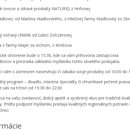
é ovocie a zdravé produkty NATURIQ z Hriňovej
iadlovec od Martina Hiadlovského, z mliečnej farmy Hiadlovský zo Slo
vý voňavý chlebík od Ľubici Zolczerovej
ka z farmy Majer za vrchom, z Krnišova
cké otvorenie bude o 15:30, kde sa vám prihovoria zástupcovia
átorov a prezradia základnú myšlienku tohto skvelého podujatia.
ci vám s úsmevom naservírujú či zabalia svoje produkty od 10:00 do 
dný program – divadlo, miestne špeciality či chrumkavé pečené prasi
e vás na tržnici od 15:30 do 22:00
sa na vašu zvedavosť, dobrý apetít a vycibrený vkus pre tradičné kval
y. Príďte podporiť myšlienku predaja kvalitných regionálnych potravín
žnici.
rmácie