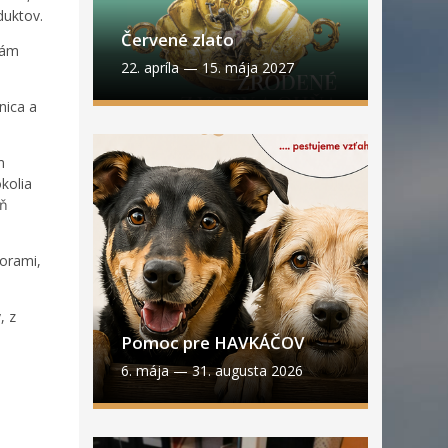
duktov.
Červené zlato
vám
22. apríla
—
15. mája 2027
nica a
m
kolia
eň
horami,
, z
Pomoc pre HAVKÁČOV
6. mája
—
31. augusta 2026