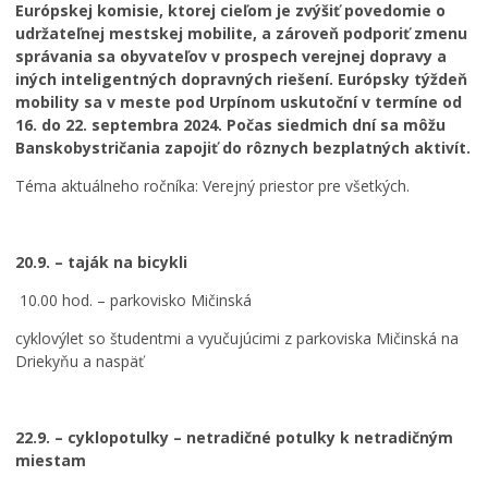
Európskej komisie, ktorej cieľom je zvýšiť povedomie o
Ročný prehľad – kalendár podujatí 2026
udržateľnej mestskej mobilite, a zároveň podporiť zmenu
správania sa obyvateľov v prospech verejnej dopravy a
iných inteligentných dopravných riešení. Európsky týždeň
mobility sa v meste pod Urpínom uskutoční v termíne od
16. do 22. septembra 2024. Počas siedmich dní sa môžu
Banskobystričania zapojiť do rôznych bezplatných aktivít.
Téma aktuálneho ročníka: Verejný priestor pre všetkých.
20.9. – taják na bicykli
10.00 hod. – parkovisko Mičinská
cyklovýlet so študentmi a vyučujúcimi z parkoviska Mičinská na
Driekyňu a naspäť
22.9. – cyklopotulky – netradičné potulky k netradičným
miestam