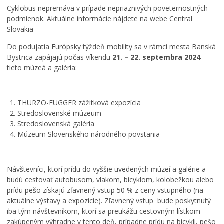
Cyklobus nepremáva v prípade nepriaznivých poveternostných
podmienok. Aktuálne informácie nájdete na webe Central
Slovakia
Do podujatia Európsky týždeň mobility sa v rámci mesta Banská
Bystrica zapájajú počas víkendu
21. – 22. septembra 2024
tieto múzeá a galéria:
THURZO-FUGGER zážitková expozícia
Stredoslovenské múzeum
Stredoslovenská galéria
Múzeum Slovenského národného povstania
Návštevníci, ktorí prídu do vyššie uvedených múzeí a galérie a
budú cestovať autobusom, vlakom, bicyklom, kolobežkou alebo
prídu pešo získajú zľavnený vstup 50 % z ceny vstupného (na
aktuálne výstavy a expozície). Zľavnený vstup bude poskytnutý
iba tým návštevníkom, ktorí sa preukážu cestovným lístkom
zakúpeným výhradne v tento deň, prípadne prídu na bicykli, pešo