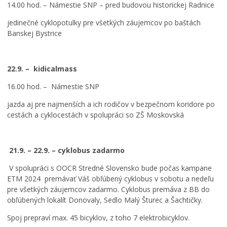
14.00 hod. – Námestie SNP – pred budovou historickej Radnice
jedinečné cyklopotulky pre všetkých záujemcov po baštách
Banskej Bystrice
22.9. – kidicalmass
16.00 hod. – Námestie SNP
jazda aj pre najmenších a ich rodičov v bezpečnom koridore po
cestách a cyklocestách v spolupráci so ZŠ Moskovská
21.9. – 22.9. – cyklobus zadarmo
V spolupráci s OOCR Stredné Slovensko bude počas kampane
ETM 2024 premávať Váš obľúbený cyklobus v sobotu a nedeľu
pre všetkých záujemcov zadarmo. Cyklobus premáva z BB do
obľúbených lokalít Donovaly, Sedlo Malý Šturec a Šachtičky.
Spoj prepraví max. 45 bicyklov, z toho 7 elektrobicyklov.