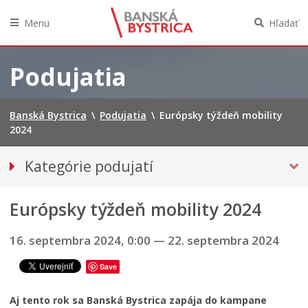
Menu
Hľadať
Preskočiť
na
Podujatia
obsah
Banská Bystrica
\
Podujatia
\
Európsky týždeň mobility
2024
Kategórie podujatí
VŠETKY PODUJATIA
Európsky týždeň mobility 2024
Hudba, tanec, divadlo
Múzeá, galérie, knižnice
16. septembra 2024, 0:00
—
22. septembra 2024
ŠPORTOVÉ
Save
Výstavy
Iné podujatia
Aj tento rok sa Banská Bystrica zapája do kampane