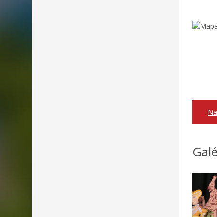
Na
Galé