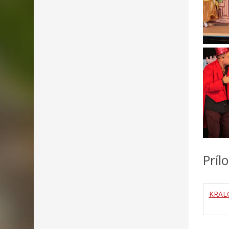
Príl
KRAL