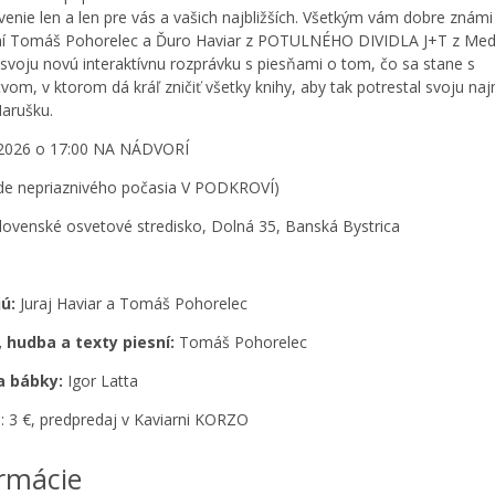
venie len a len pre vás a vašich najbližších. Všetkým vám dobre známi
ní Tomáš Pohorelec a Ďuro Haviar z POTULNÉHO DIVIDLA J+T z Med
 svoju novú interaktívnu rozprávku s piesňami o tom, čo sa stane s
tvom, v ktorom dá kráľ zničiť všetky knihy, aby tak potrestal svoju na
arušku.
 2026 o 17:00 NA NÁDVORÍ
ade nepriaznivého počasia V PODKROVÍ)
lovenské osvetové stredisko, Dolná 35, Banská Bystrica
ú:
Juraj Haviar a Tomáš Pohorelec
 hudba a texty piesní:
Tomáš Pohorelec
a bábky:
Igor Latta
: 3 €, predpredaj v Kaviarni KORZO
rmácie