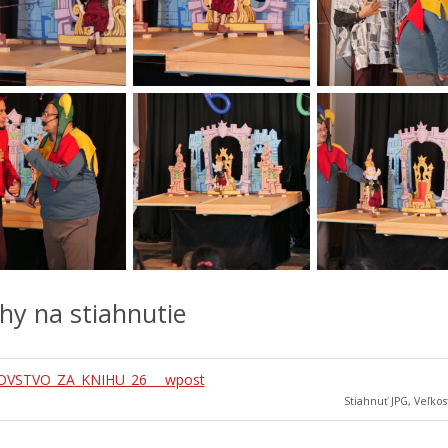
ohy na stiahnutie
OVSTVO_ZA_KNIHU_26___wpost
Stiahnuť JPG, Veľkos