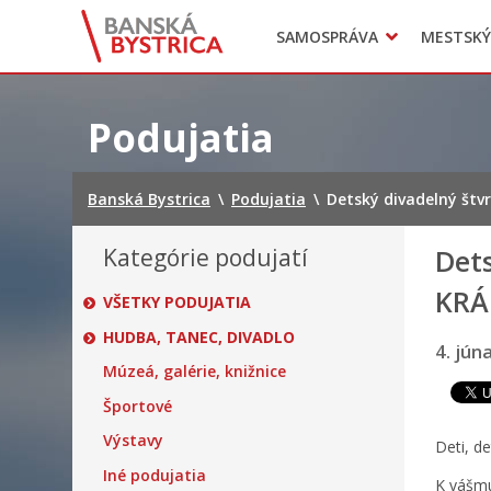
Zasadnutia
SAMOSPRÁVA
MESTSKÝ
Oznamy
Mladí BB
Head of Municipal office
Preskočiť
na
Podujatia
obsah
Banská Bystrica
\
Podujatia
\
Detský divadelný št
Kategórie podujatí
Dets
KRÁ
VŠETKY PODUJATIA
HUDBA, TANEC, DIVADLO
4. jún
Múzeá, galérie, knižnice
Športové
Výstavy
Deti, de
Iné podujatia
K vášmu