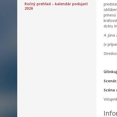
Ročný prehľad – kalendár podujatí
predsta
2026
obľúbe
prinesú
kráľovs
dcéru M
4. júna
(v príp
Stredos
Účinkuj
Scenár,
Scéna 
Vstupné
Info