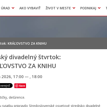
Dokumenty mesta
 ÚRAD
AKO VYBAVIŤ
ŽIVOT V MESTE
PODNIKAJ
Zmluvy, faktúry a objednávky
Odpady, verejné priestranstvá
Accommodation
vrtok: KRÁĽOVSTVO ZA KNIHU
ký divadelný štvrtok:
ĽOVSTVO ZA KNIHU
a 2026, 17:00
—
, 18:00
Save
tičky, deťúrence.
 sviatku pripravilo Stredoslovenské osvetové stredisko divadelné