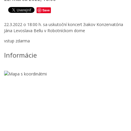
Ročný prehľad – kalendár podujatí 2026
Save
22.3.2022 o 18:00 h. sa uskutoční koncert žiakov Konzervatória
Jána Levoslava Bellu v Robotníckom dome
vstup zdarma
Informácie
Š
p
F
a
l
n
a
D
š
i
i
S
v
n
l
2
e
o
0
t
v
2
i
e
6
á
n
d
1
s
a