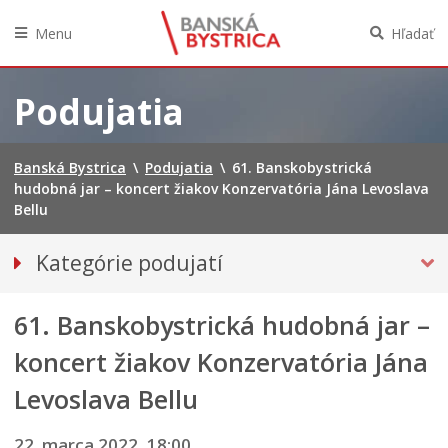
Menu
Hľadať
Preskočiť
na
Podujatia
obsah
Banská Bystrica
\
Podujatia
\
61. Banskobystrická
hudobná jar – koncert žiakov Konzervatória Jána Levoslava
Bellu
Kategórie podujatí
VŠETKY PODUJATIA
61. Banskobystrická hudobná jar –
HUDBA, TANEC, DIVADLO
Múzeá, galérie, knižnice
koncert žiakov Konzervatória Jána
Športové
Levoslava Bellu
Výstavy
22. marca 2022, 18:00
Iné podujatia