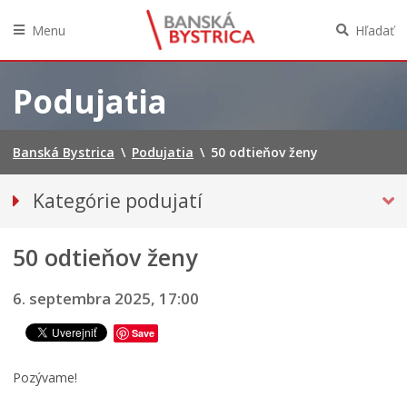
Menu
Hľadať
Preskočiť
na
Podujatia
obsah
Banská Bystrica
\
Podujatia
\
50 odtieňov ženy
Kategórie podujatí
VŠETKY PODUJATIA
50 odtieňov ženy
HUDBA, TANEC, DIVADLO
Múzeá, galérie, knižnice
6. septembra 2025, 17:00
Športové
Save
Výstavy
Iné podujatia
Pozývame!
Ročný prehľad – kalendár podujatí 2026