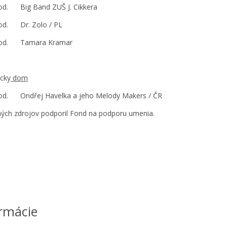
od. Big Band ZUŠ J. Cikkera
od. Dr. Zolo / PL
hod. Tamara Kramar
cky
dom
od. Ondřej Havelka a jeho Melody Makers / ČR
ných zdrojov podporil Fond na podporu umenia.
rmácie