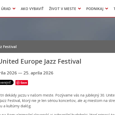
Dokumenty mesta
 ÚRAD
AKO VYBAVIŤ
ŽIVOT V MESTE
PODNIKAJ
Zmluvy, faktúry a objednávky
Odpady, verejné priestranstvá
Accommodation
z Festival
United Europe Jazz Festival
ríla 2026
—
25. apríla 2026
Save
 tri dekády jazzu v našom meste. Pozývame vás na jubilejný 30. Unit
azz Festival, ktorý nie je len sériou koncertov, ale aj miestom na str
iu a kultúrny dialóg.
a na ňom výnimoční slovenskí aj zahraniční hudobníci, ktorí prinesú to