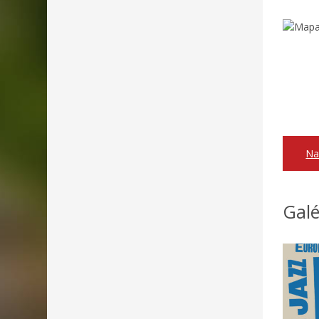
Na
Galé