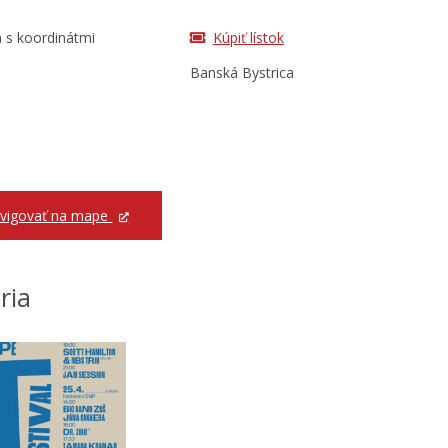
Kúpiť lístok
Banská Bystrica
vigovať na mape
ria