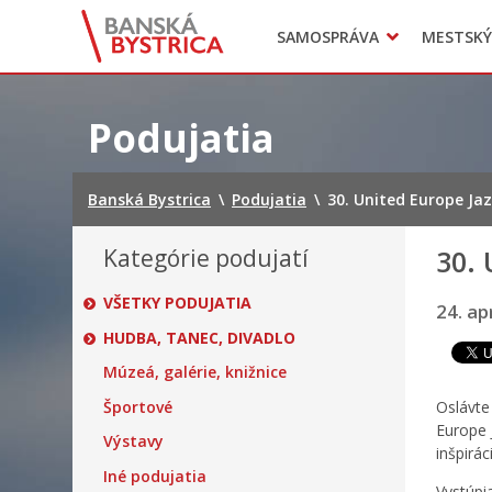
Zasadnutia
SAMOSPRÁVA
MESTSKÝ
Oznamy
Mladí BB
Head of Municipal office
Preskočiť
na
Podujatia
obsah
Banská Bystrica
\
Podujatia
\
30. United Europe Jaz
Kategórie podujatí
30. 
VŠETKY PODUJATIA
24. ap
HUDBA, TANEC, DIVADLO
Múzeá, galérie, knižnice
Športové
Oslávte
Europe J
Výstavy
inšpirác
Iné podujatia
Vystúpi