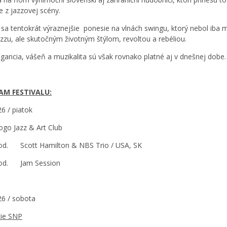
e z jazzovej scény.
l sa tentokrát výraznejšie ponesie na vlnách swingu, ktorý nebol iba
azzu, ale skutočným životným štýlom, revoltou a rebéliou.
egancia, vášeň a muzikalita sú však rovnako platné aj v dnešnej dobe.
M FESTIVALU:
26 / piatok
go Jazz & Art Club
od. Scott Hamilton & NBS Trio / USA, SK
hod. Jam Session
26 / sobota
ie SNP