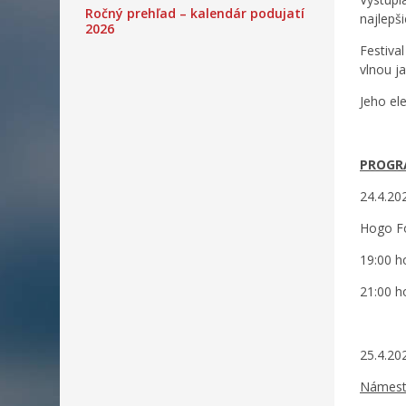
Ročný prehľad – kalendár podujatí
najlepši
2026
Festiva
vlnou j
Jeho el
PROGRA
24.4.20
Hogo Fo
19:00 h
21:00 
25.4.20
Námest