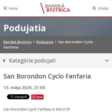
Menu
Hľadať
Preskočiť
na
Podujatia
obsah
Banská Bystrica
\
Podujatia
\
San Borondon Cyclo
Fanfaria
Kategórie podujatí
VŠETKY PODUJATIA
San Borondon Cyclo Fanfaria
HUDBA, TANEC, DIVADLO
Múzeá, galérie, knižnice
15. mája 2026, 21:00
Športové
Save
Výstavy
Iné podujatia
San Borondon Cyclo Fanfaria IS BACK !!!!!