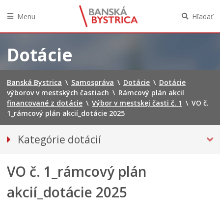
Menu
Hľadať
Preskočiť
na
Dotácie
obsah
Banská Bystrica
\
Samospráva
\
Dotácie
\
Dotácie
výborov v mestských častiach
\
Rámcový plán akcií
financované z dotácie
\
Výbor v mestskej časti č. 1
\
VO č.
1_rámcový plán akcií_dotácie 2025
Kategórie dotácií
Dotácie poskytované mestom
VO č. 1_rámcový plán
DOTÁCIE VÝBOROV V MESTSKÝCH ČASTIACH
Tlačivá VMČ
akcií_dotácie 2025
Rámcový plán akcií financované z dotácie
Výbor v mestskej časti č. 1