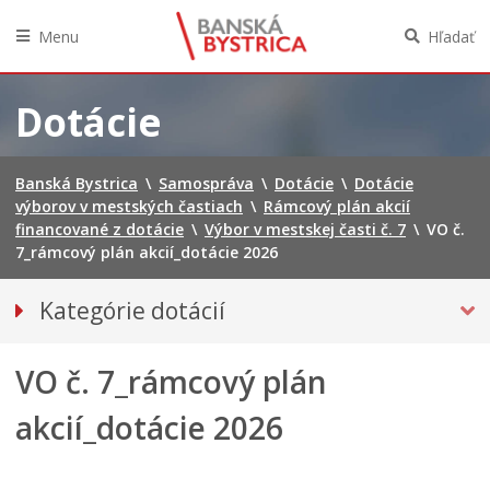
Menu
Hľadať
Preskočiť
na
Dotácie
obsah
Banská Bystrica
\
Samospráva
\
Dotácie
\
Dotácie
výborov v mestských častiach
\
Rámcový plán akcií
financované z dotácie
\
Výbor v mestskej časti č. 7
\
VO č.
7_rámcový plán akcií_dotácie 2026
Kategórie dotácií
Dotácie poskytované mestom
VO č. 7_rámcový plán
DOTÁCIE VÝBOROV V MESTSKÝCH ČASTIACH
Tlačivá VMČ
akcií_dotácie 2026
Rámcový plán akcií financované z dotácie
Výbor v mestskej časti č. 1