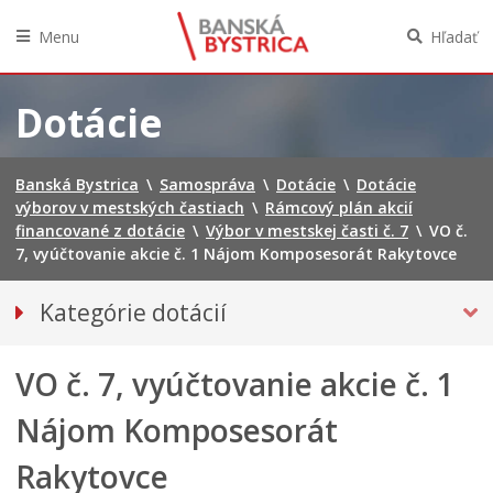
Menu
Hľadať
Preskočiť
na
Dotácie
obsah
Banská Bystrica
\
Samospráva
\
Dotácie
\
Dotácie
výborov v mestských častiach
\
Rámcový plán akcií
financované z dotácie
\
Výbor v mestskej časti č. 7
\
VO č.
7, vyúčtovanie akcie č. 1 Nájom Komposesorát Rakytovce
Kategórie dotácií
Dotácie poskytované mestom
VO č. 7, vyúčtovanie akcie č. 1
DOTÁCIE VÝBOROV V MESTSKÝCH ČASTIACH
Tlačivá VMČ
Nájom Komposesorát
Rámcový plán akcií financované z dotácie
Rakytovce
Výbor v mestskej časti č. 1