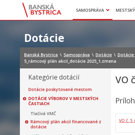
Zasadnutia
SAMOSPRÁVA
MESTSKÝ
Oznamy
Mladí BB
Head of Municipal office
Preskočiť
na
Dotácie
obsah
Banská Bystrica
\
Samospráva
\
Dotácie
\
Dotácie
5_rámcový plán akcií_dotácie 2025_1.zmena
Kategórie dotácií
VO č
Dotácie poskytované mestom
Prílo
DOTÁCIE VÝBOROV V MESTSKÝCH
ČASTIACH
Tlačivá VMČ
VO č. 5
Rámcový plán akcií financované z
dotácie