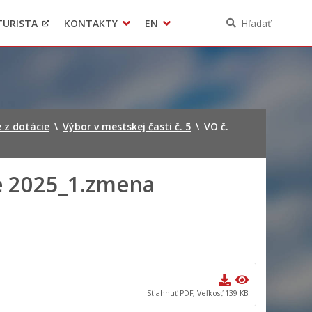
TURISTA
KONTAKTY
EN
Hľadať
Pomoc pre Ukrajinu
Ochrana osobných údajov
3D model mesta Banská Bystrica
Contact
 z dotácie
\
Výbor v mestskej časti č. 5
\
VO č.
ie 2025_1.zmena
Stiahnuť PDF, Veľkosť 139 KB