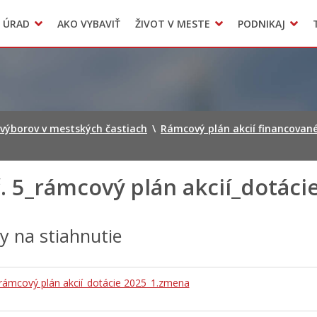
Dokumenty mesta
 ÚRAD
AKO VYBAVIŤ
ŽIVOT V MESTE
PODNIKAJ
Zmluvy, faktúry a objednávky
Odpady, verejné priestranstvá
Accommodation
 výborov v mestských častiach
\
Rámcový plán akcií financované
. 5_rámcový plán akcií_dotác
hy na stiahnutie
_rámcový plán akcií_dotácie 2025_1.zmena