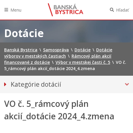
Menu
Hľadať
Preskočiť
na
Dotácie
obsah
Banská Bystrica
\
Samospráva
\
Dotácie
\
Dotácie
výborov v mestských častiach
\
Rámcový plán akcií
financované z dotácie
\
Výbor v mestskej časti č. 5
\
VO č.
5_rámcový plán akcií_dotácie 2024_4.zmena
Kategórie dotácií
Dotácie poskytované mestom
VO č. 5_rámcový plán
DOTÁCIE VÝBOROV V MESTSKÝCH ČASTIACH
Tlačivá VMČ
akcií_dotácie 2024_4.zmena
Rámcový plán akcií financované z dotácie
Výbor v mestskej časti č. 1