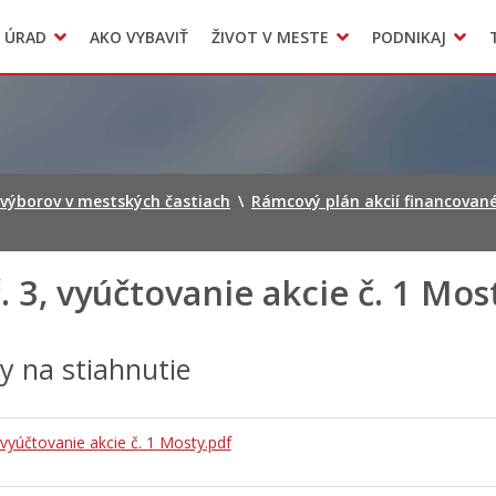
Dokumenty mesta
 ÚRAD
AKO VYBAVIŤ
ŽIVOT V MESTE
PODNIKAJ
Zmluvy, faktúry a objednávky
Odpady, verejné priestranstvá
Accommodation
 výborov v mestských častiach
\
Rámcový plán akcií financované
. 3, vyúčtovanie akcie č. 1 Mos
hy na stiahnutie
 vyúčtovanie akcie č. 1 Mosty.pdf