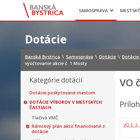
Zasadnutia
SAMOSPRÁVA
MESTSKÝ
Oznamy
Mladí BB
Head of Municipal office
Preskočiť
na
Dotácie
obsah
Banská Bystrica
\
Samospráva
\
Dotácie
\
Dotácie
vyúčtovanie akcie č. 1 Mosty
Kategórie dotácií
VO č
Dotácie poskytované mestom
Prílo
DOTÁCIE VÝBOROV V MESTSKÝCH
ČASTIACH
Tlačivá VMČ
VO č. 3,
Rámcový plán akcií financované z
dotácie