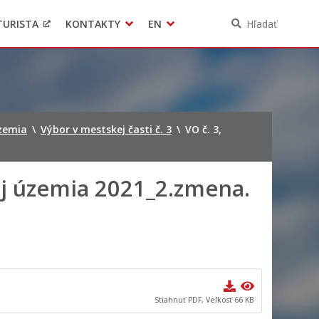
TURISTA
KONTAKTY
EN
Hľadať
Pomoc pre Ukrajinu
Ochrana osobných údajov
3D model mesta Banská Bystrica
Contact
územia
\
Výbor v mestskej časti č. 3
\
VO č. 3,
voj územia 2021_2.zmena.
Stiahnuť PDF, Veľkosť 66 KB