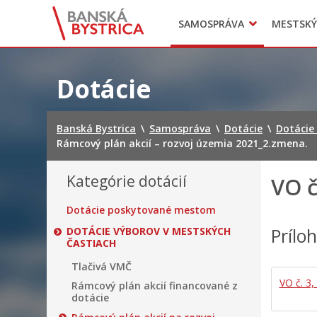
Zasadnutia
SAMOSPRÁVA
MESTSKÝ
Oznamy
Mladí BB
Head of Municipal office
Preskočiť
na
Dotácie
obsah
Banská Bystrica
\
Samospráva
\
Dotácie
\
Dotácie
Rámcový plán akcií – rozvoj územia 2021_2.zmena.
Kategórie dotácií
VO č
Dotácie poskytované mestom
Prílo
DOTÁCIE VÝBOROV V MESTSKÝCH
ČASTIACH
Tlačivá VMČ
VO č. 3
Rámcový plán akcií financované z
dotácie