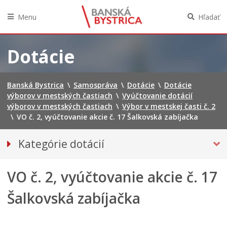
Menu
Hľadať
Preskočiť
na
Dotácie
obsah
Banská Bystrica
\
Samospráva
\
Dotácie
\
Dotácie
výborov v mestských častiach
\
Vyúčtovanie dotácií
výborov v mestských častiach
\
Výbor v mestskej časti č. 2
\
VO č. 2, vyúčtovanie akcie č. 17 Šalkovská zabíjačka
Kategórie dotácií
Dotácie poskytované mestom
VO č. 2, vyúčtovanie akcie č. 17
DOTÁCIE VÝBOROV V MESTSKÝCH ČASTIACH
Tlačivá VMČ
Šalkovská zabíjačka
Rámcový plán akcií financované z dotácie
Rámcový plán akcií na rozvoj územia