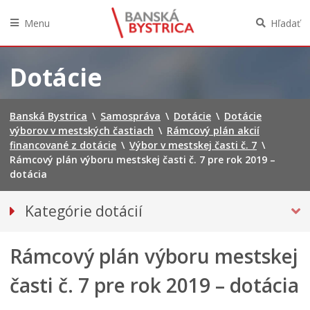
Menu
Hľadať
Preskočiť
na
Dotácie
obsah
Banská Bystrica
\
Samospráva
\
Dotácie
\
Dotácie
výborov v mestských častiach
\
Rámcový plán akcií
financované z dotácie
\
Výbor v mestskej časti č. 7
\
Rámcový plán výboru mestskej časti č. 7 pre rok 2019 –
dotácia
Kategórie dotácií
Dotácie poskytované mestom
Rámcový plán výboru mestskej
DOTÁCIE VÝBOROV V MESTSKÝCH ČASTIACH
Tlačivá VMČ
časti č. 7 pre rok 2019 – dotácia
Rámcový plán akcií financované z dotácie