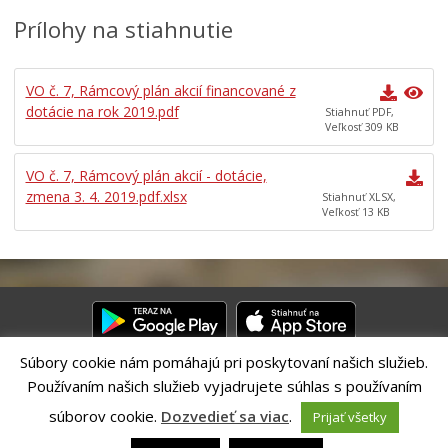
Výbor v mestskej časti č. 1
Prílohy na stiahnutie
Výbor v mestskej časti č. 2
Výbor v mestskej časti č. 3
Výbor v mestskej časti č. 4
VO č. 7, Rámcový plán akcií financované z
dotácie na rok 2019.pdf
Stiahnuť PDF,
Výbor v mestskej časti č. 5
Veľkosť 309 KB
Výbor v mestskej časti č. 6
Výbor v mestskej časti č. 7
VO č. 7, Rámcový plán akcií - dotácie,
zmena 3. 4. 2019.pdf.xlsx
Stiahnuť XLSX,
Rámcový plán akcií na rozvoj územia
Veľkosť 13 KB
Vyúčtovanie dotácií výborov v mestských častiach
eGOV
Vyúčtovanie dotácií výborov v mestských častiach
Dotácie výborov v mestských častiach
Archív vyúčtovaní dotácií VMČ minulých rokov
Súbory cookie nám pomáhajú pri poskytovaní našich služieb.
Používaním našich služieb vyjadrujete súhlas s používaním
Riešenie CITIO 2.0| Technický prevádzkovateľ – MVI Technology sk,
s.r.o.
súborov cookie.
Dozvedieť sa viac
.
Prijať všetky
Správca webového sídla: Mesto Banská Bystrica, Československej
armády 26, 97401 Banská Bystrica,
webmaster@banskabystrica.sk
|