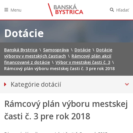
Menu
Hľadať
Preskočiť
na
Dotácie
obsah
Banská Bystrica
\
Samospráva
\
Dotácie
\
Dotácie
výborov v mestských častiach
\
Rámcový plán akcií
financované z dotácie
\
Výbor v mestskej časti č. 3
\
Rámcový plán výboru mestskej časti č. 3 pre rok 2018
Kategórie dotácií
Dotácie poskytované mestom
Rámcový plán výboru mestskej
DOTÁCIE VÝBOROV V MESTSKÝCH ČASTIACH
Tlačivá VMČ
časti č. 3 pre rok 2018
Rámcový plán akcií financované z dotácie
Výbor v mestskej časti č. 1