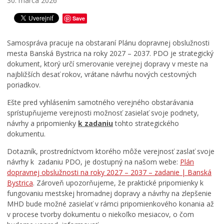
z
N
a
30. marca 2026
a
e
b
Save
s
t
u
t
w
d
u
o
e
Samospráva pracuje na obstaraní Plánu dopravnej obslužnosti
p
r
r
mesta Banská Bystrica na roky 2027 – 2037. PDO je strategický
i
k
e
dokument, ktorý určí smerovanie verejnej dopravy v meste na
t
i
a
najbližších desať rokov, vrátane návrhu nových cestovných
e
n
l
poriadkov.
ľ
g
i
s
F
z
Ešte pred vyhlásením samotného verejného obstarávania
t
e
o
sprístupňujeme verejnosti možnosť zasielať svoje podnety,
v
s
v
návrhy a pripomienky
k zadaniu
tohto strategického
a
t
a
dokumentu.
1
i
n
3
v
á
Dotazník, prostredníctvom ktorého môže verejnosť zaslať svoje
.
a
n
návrhy k zadaniu PDO, je dostupný na našom webe:
Plán
8
l
a
dopravnej obslužnosti na roky 2027 – 2037 – zadanie | Banská
.
u
j
Bystrica
. Zároveň upozorňujeme, že praktické pripomienky k
2
2
e
fungovaniu mestskej hromadnej dopravy a návrhy na zlepšenie
0
0
s
MHD bude možné zasielať v rámci pripomienkového konania až
2
2
e
v procese tvorby dokumentu o niekoľko mesiacov, o čom
6
6
ň