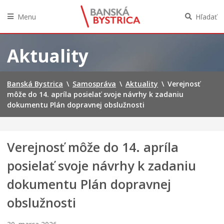
d
á
e
n
B
m
Menu
Hľadať
e
y
e
z
s
s
Preskočiť
a
t
t
na
Aktuality
s
r
s
obsah
a
i
k
d
c
ý
Banská Bystrica
n
a
p
\
Samospráva
\
Aktuality
\
Verejnosť
u
b
a
môže do 14. apríla posielať svoje návrhy k zadaniu
t
u
r
dokumentu Plán dopravnej obslužnosti
i
d
k
e
e
,
M
p
i
Verejnosť môže do 14. apríla
e
a
c
s
r
h
posielať svoje návrhy k zadaniu
t
t
v
s
n
ý
dokumentu Plán dopravnej
k
e
s
é
r
a
obslužnosti
h
o
d
o
m
b