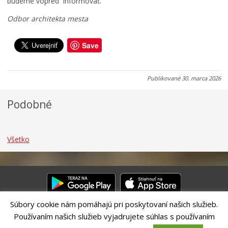
budeme vopred informovať.
0
0
0
Odbor architekta mesta
7
7
5
.
.
.
0
0
0
Save
8
8
8
.
.
.
2
2
2
Publikované
30. marca 2026
0
0
0
2
2
2
Podobné
6
6
6
Všetko
Súbory cookie nám pomáhajú pri poskytovaní našich služieb.
Používaním našich služieb vyjadrujete súhlas s používaním
Riešenie CITIO 2.0| Technický prevádzkovateľ – MVI Technology sk,