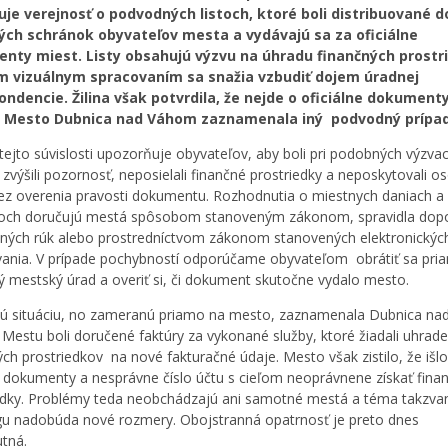
uje verejnosť o podvodných listoch, ktoré boli distribuované d
ých schránok obyvateľov mesta a vydávajú sa za oficiálne
nty miest. Listy obsahujú výzvu na úhradu finančných prostr
ím vizuálnym spracovaním sa snažia vzbudiť dojem úradnej
ndencie. Žilina však potvrdila, že nejde o oficiálne dokument
 Mesto Dubnica nad Váhom zaznamenala iný podvodný prípad
ejto súvislosti upozorňuje obyvateľov, aby boli pri podobných výzva
, zvýšili pozornosť, neposielali finančné prostriedky a neposkytovali 
ez overenia pravosti dokumentu. Rozhodnutia o miestnych daniach a
koch doručujú mestá spôsobom stanoveným zákonom, spravidla dop
tných rúk alebo prostredníctvom zákonom stanovených elektronickýc
ania. V prípade pochybností odporúčame obyvateľom obrátiť sa pri
ný mestský úrad a overiť si, či dokument skutočne vydalo mesto.
 situáciu, no zameranú priamo na mesto, zaznamenala Dubnica na
Mestu boli doručené faktúry za vykonané služby, ktoré žiadali uhrade
ých prostriedkov na nové fakturačné údaje. Mesto však zistilo, že išl
e dokumenty a nesprávne číslo účtu s cieľom neoprávnene získať fina
edky. Problémy teda neobchádzajú ani samotné mestá a téma takzv
gu nadobúda nové rozmery. Obojstranná opatrnosť je preto dnes
tná.