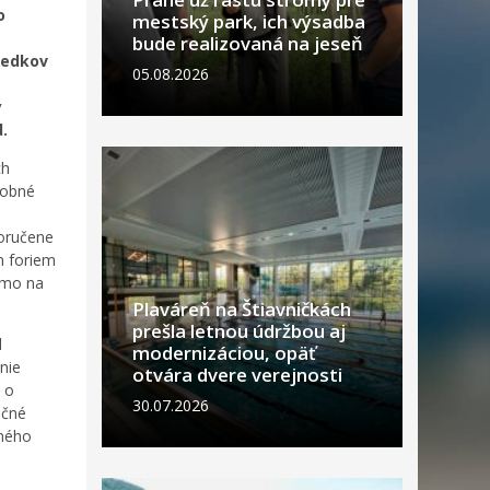
o
mestský park, ich výsadba
bude realizovaná na jeseň
iedkov
05.08.2026
y
.
ch
osobné
oručene
h foriem
amo na
Plaváreň na Štiavničkách
prešla letnou údržbou aj
d
modernizáciou, opäť
nie
otvára dvere verejnosti
o o
30.07.2026
nčné
aného