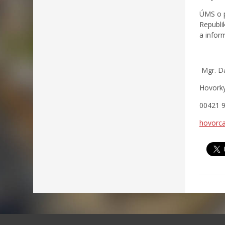
ÚMS o p
Republi
a infor
Mgr. Da
Hovorky
00421 
hovorc