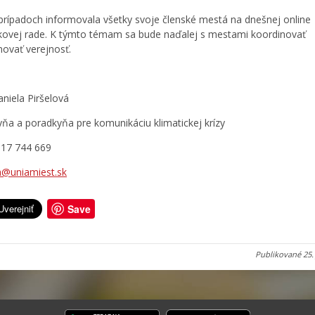
rípadoch informovala všetky svoje členské mestá na dnešnej online
kovej rade. K týmto témam sa bude naďalej s mestami koordinovať
movať verejnosť.
niela Piršelová
ňa a poradkyňa pre komunikáciu klimatickej krízy
917 744 669
a@uniamiest.sk
Save
Publikované
25.