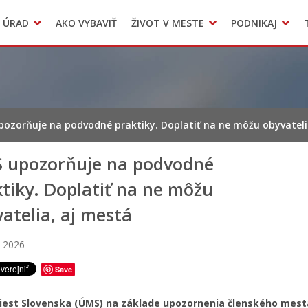
Dokumenty mesta
 ÚRAD
AKO VYBAVIŤ
ŽIVOT V MESTE
PODNIKAJ
Zmluvy, faktúry a objednávky
Odpady, verejné priestranstvá
Accommodation
ozorňuje na podvodné praktiky. Doplatiť na ne môžu obyvateli
 upozorňuje na podvodné
tiky. Doplatiť na ne môžu
atelia, aj mestá
a 2026
Save
iest Slovenska (ÚMS) na základe upozornenia členského mesta