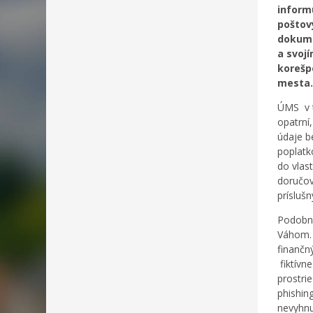
inform
poštov
dokume
a svoj
korešpo
mesta.
ÚMS v t
opatrní
údaje b
poplat
do vlas
doručov
prísluš
Podobnú
Váhom. 
finančn
fiktívn
prostri
phishin
nevyhnu